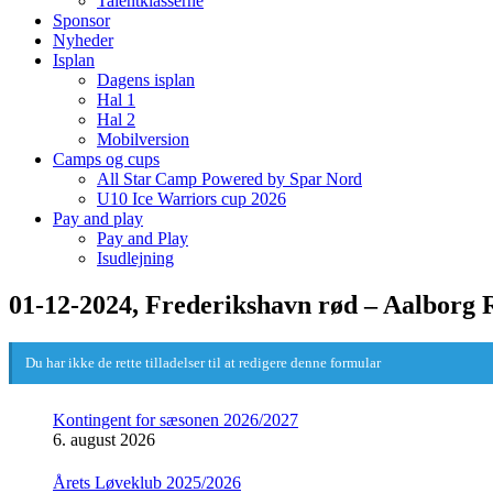
Talentklasserne
Sponsor
Nyheder
Isplan
Dagens isplan
Hal 1
Hal 2
Mobilversion
Camps og cups
All Star Camp Powered by Spar Nord
U10 Ice Warriors cup 2026
Pay and play
Pay and Play
Isudlejning
01-12-2024, Frederikshavn rød – Aalborg 
Du har ikke de rette tilladelser til at redigere denne formular
Kontingent for sæsonen 2026/2027
6. august 2026
Årets Løveklub 2025/2026