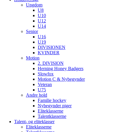
Ungdom
U8
U10
U12
U14
Senior
U16
U19
DIVISIONEN
KVINDER
Motion
2. DIVISION
Herning Honey Badgers
Slowfox
Motion C & Nybegynder
Veteran
U75
Andre hold
Familie hockey
Nybegynder piger
Eliteklasserne
Talentklasserne
Talent- og eliteklasser
Eliteklasserne