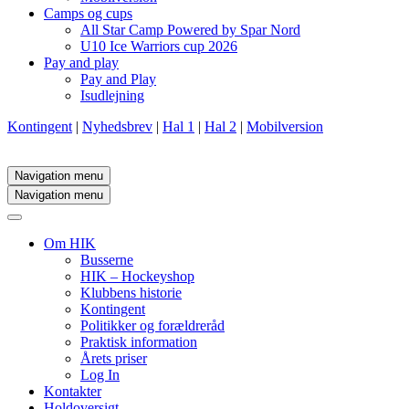
Camps og cups
All Star Camp Powered by Spar Nord
U10 Ice Warriors cup 2026
Pay and play
Pay and Play
Isudlejning
Kontingent
|
Nyhedsbrev
|
Hal 1
|
Hal 2
|
Mobilversion
Navigation menu
Navigation menu
Om HIK
Busserne
HIK – Hockeyshop
Klubbens historie
Kontingent
Politikker og forældreråd
Praktisk information
Årets priser
Log In
Kontakter
Holdoversigt