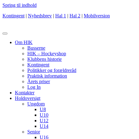
Spring til indhold
Kontingent
|
Nyhedsbrev
|
Hal 1
|
Hal 2
|
Mobilversion
Om HIK
Busserne
HIK – Hockeyshop
Klubbens historie
Kontingent
Politikker og forældreråd
Praktisk information
Årets priser
Log In
Kontakter
Holdoversigt
Ungdom
U8
U10
U12
U14
Senior
U16