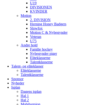
U19
DIVISIONEN
KVINDER
Motion
2. DIVISION
Herning Honey Badgers
Slowfox
Motion C & Nybegynder
Veteran
U75
Andre hold
Familie hockey
Nybegynder piger
Eliteklasserne
Talentklasserne
Talent- og eliteklasser
Eliteklasserne
Talentklasserne
Sponsor
Nyheder
Isplan
Dagens isplan
Hal 1
Hal 2
Mobilversion