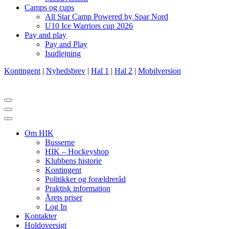
Camps og cups
All Star Camp Powered by Spar Nord
U10 Ice Warriors cup 2026
Pay and play
Pay and Play
Isudlejning
Kontingent
|
Nyhedsbrev
|
Hal 1
|
Hal 2
|
Mobilversion
Om HIK
Busserne
HIK – Hockeyshop
Klubbens historie
Kontingent
Politikker og forældreråd
Praktisk information
Årets priser
Log In
Kontakter
Holdoversigt