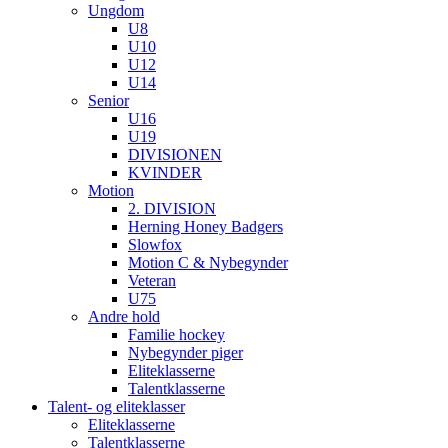
Ungdom
U8
U10
U12
U14
Senior
U16
U19
DIVISIONEN
KVINDER
Motion
2. DIVISION
Herning Honey Badgers
Slowfox
Motion C & Nybegynder
Veteran
U75
Andre hold
Familie hockey
Nybegynder piger
Eliteklasserne
Talentklasserne
Talent- og eliteklasser
Eliteklasserne
Talentklasserne