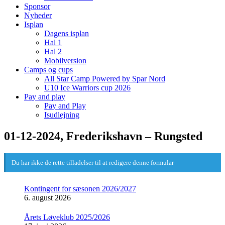
Sponsor
Nyheder
Isplan
Dagens isplan
Hal 1
Hal 2
Mobilversion
Camps og cups
All Star Camp Powered by Spar Nord
U10 Ice Warriors cup 2026
Pay and play
Pay and Play
Isudlejning
01-12-2024, Frederikshavn – Rungsted
Du har ikke de rette tilladelser til at redigere denne formular
Kontingent for sæsonen 2026/2027
6. august 2026
Årets Løveklub 2025/2026