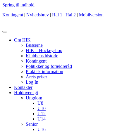
Spring til indhold
Kontingent
|
Nyhedsbrev
|
Hal 1
|
Hal 2
|
Mobilversion
Om HIK
Busserne
HIK – Hockeyshop
Klubbens historie
Kontingent
Politikker og forældreråd
Praktisk information
Årets priser
Log In
Kontakter
Holdoversigt
Ungdom
U8
U10
U12
U14
Senior
U16