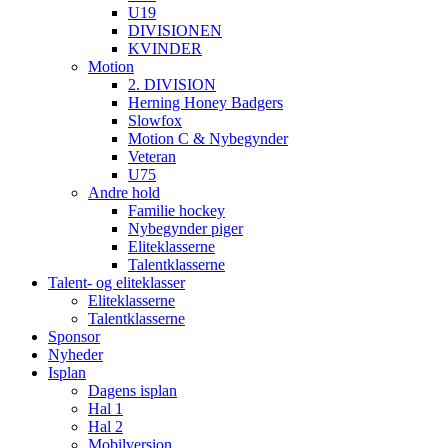
U19
DIVISIONEN
KVINDER
Motion
2. DIVISION
Herning Honey Badgers
Slowfox
Motion C & Nybegynder
Veteran
U75
Andre hold
Familie hockey
Nybegynder piger
Eliteklasserne
Talentklasserne
Talent- og eliteklasser
Eliteklasserne
Talentklasserne
Sponsor
Nyheder
Isplan
Dagens isplan
Hal 1
Hal 2
Mobilversion