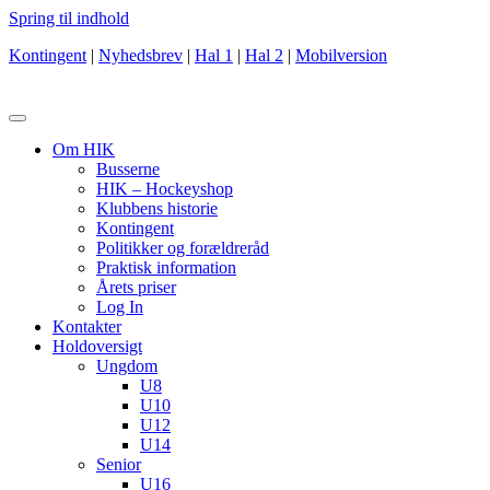
Spring til indhold
Kontingent
|
Nyhedsbrev
|
Hal 1
|
Hal 2
|
Mobilversion
Om HIK
Busserne
HIK – Hockeyshop
Klubbens historie
Kontingent
Politikker og forældreråd
Praktisk information
Årets priser
Log In
Kontakter
Holdoversigt
Ungdom
U8
U10
U12
U14
Senior
U16