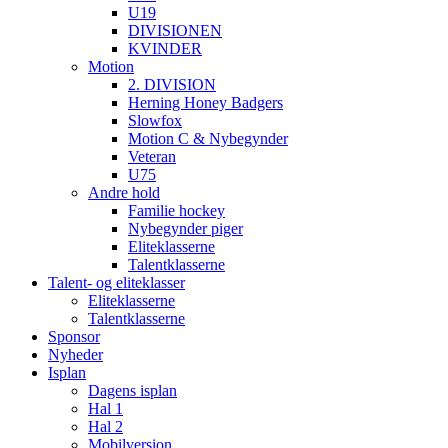
U19
DIVISIONEN
KVINDER
Motion
2. DIVISION
Herning Honey Badgers
Slowfox
Motion C & Nybegynder
Veteran
U75
Andre hold
Familie hockey
Nybegynder piger
Eliteklasserne
Talentklasserne
Talent- og eliteklasser
Eliteklasserne
Talentklasserne
Sponsor
Nyheder
Isplan
Dagens isplan
Hal 1
Hal 2
Mobilversion