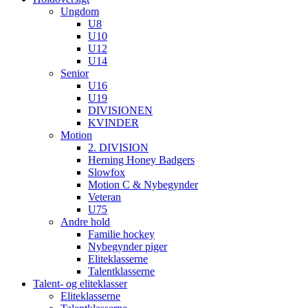
Ungdom
U8
U10
U12
U14
Senior
U16
U19
DIVISIONEN
KVINDER
Motion
2. DIVISION
Herning Honey Badgers
Slowfox
Motion C & Nybegynder
Veteran
U75
Andre hold
Familie hockey
Nybegynder piger
Eliteklasserne
Talentklasserne
Talent- og eliteklasser
Eliteklasserne