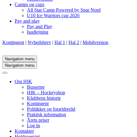
Camps og cups
All Star Camp Powered by Spar Nord
U10 Ice Warriors cup 2026
Pay and play
Pay and Play
Isudlejning
Kontingent
|
Nyhedsbrev
|
Hal 1
|
Hal 2
|
Mobilversion
Navigation menu
Navigation menu
Om HIK
Busserne
HIK – Hockeyshop
Klubbens historie
Kontingent
Politikker og forældreråd
Praktisk information
Årets priser
Log In
Kontakter
Holdoversigt