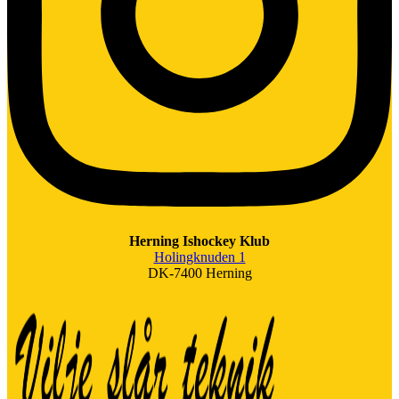
Herning Ishockey Klub
Holingknuden 1
DK-7400 Herning