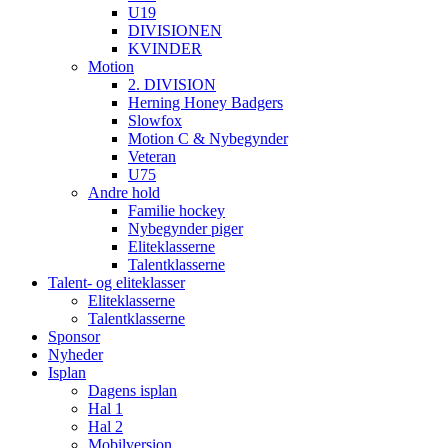
U19
DIVISIONEN
KVINDER
Motion
2. DIVISION
Herning Honey Badgers
Slowfox
Motion C & Nybegynder
Veteran
U75
Andre hold
Familie hockey
Nybegynder piger
Eliteklasserne
Talentklasserne
Talent- og eliteklasser
Eliteklasserne
Talentklasserne
Sponsor
Nyheder
Isplan
Dagens isplan
Hal 1
Hal 2
Mobilversion