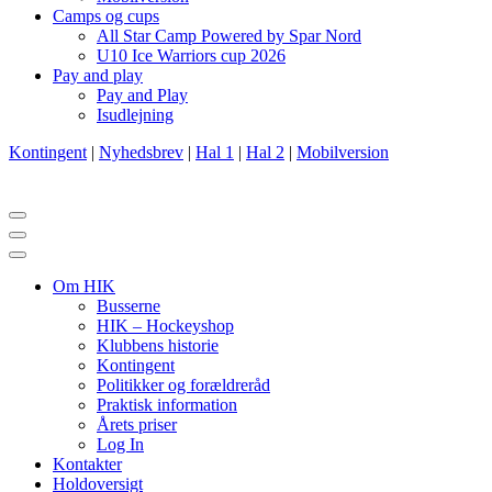
Camps og cups
All Star Camp Powered by Spar Nord
U10 Ice Warriors cup 2026
Pay and play
Pay and Play
Isudlejning
Kontingent
|
Nyhedsbrev
|
Hal 1
|
Hal 2
|
Mobilversion
Navigation
menu
Navigation
menu
Om HIK
Busserne
HIK – Hockeyshop
Klubbens historie
Kontingent
Politikker og forældreråd
Praktisk information
Årets priser
Log In
Kontakter
Holdoversigt