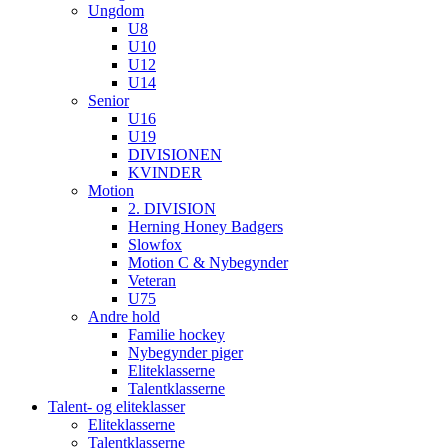
Ungdom
U8
U10
U12
U14
Senior
U16
U19
DIVISIONEN
KVINDER
Motion
2. DIVISION
Herning Honey Badgers
Slowfox
Motion C & Nybegynder
Veteran
U75
Andre hold
Familie hockey
Nybegynder piger
Eliteklasserne
Talentklasserne
Talent- og eliteklasser
Eliteklasserne
Talentklasserne