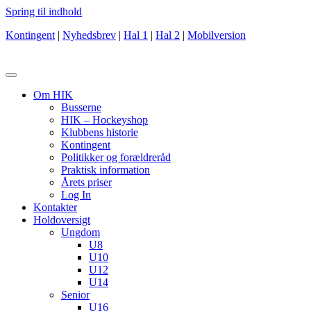
Spring til indhold
Kontingent
|
Nyhedsbrev
|
Hal 1
|
Hal 2
|
Mobilversion
Om HIK
Busserne
HIK – Hockeyshop
Klubbens historie
Kontingent
Politikker og forældreråd
Praktisk information
Årets priser
Log In
Kontakter
Holdoversigt
Ungdom
U8
U10
U12
U14
Senior
U16