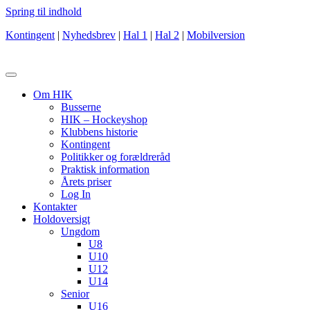
Spring til indhold
Kontingent
|
Nyhedsbrev
|
Hal 1
|
Hal 2
|
Mobilversion
Om HIK
Busserne
HIK – Hockeyshop
Klubbens historie
Kontingent
Politikker og forældreråd
Praktisk information
Årets priser
Log In
Kontakter
Holdoversigt
Ungdom
U8
U10
U12
U14
Senior
U16