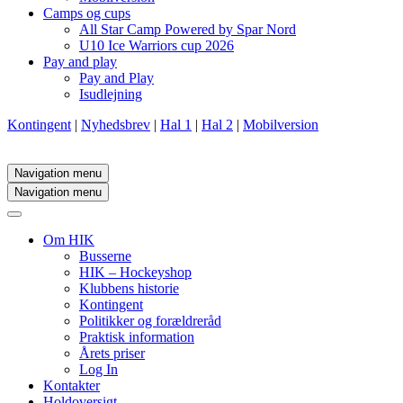
Camps og cups
All Star Camp Powered by Spar Nord
U10 Ice Warriors cup 2026
Pay and play
Pay and Play
Isudlejning
Kontingent
|
Nyhedsbrev
|
Hal 1
|
Hal 2
|
Mobilversion
Navigation menu
Navigation menu
Om HIK
Busserne
HIK – Hockeyshop
Klubbens historie
Kontingent
Politikker og forældreråd
Praktisk information
Årets priser
Log In
Kontakter
Holdoversigt