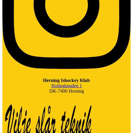
Herning Ishockey Klub
Holingknuden 1
DK-7400 Herning