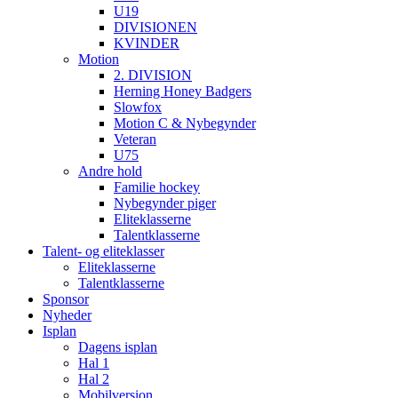
U19
DIVISIONEN
KVINDER
Motion
2. DIVISION
Herning Honey Badgers
Slowfox
Motion C & Nybegynder
Veteran
U75
Andre hold
Familie hockey
Nybegynder piger
Eliteklasserne
Talentklasserne
Talent- og eliteklasser
Eliteklasserne
Talentklasserne
Sponsor
Nyheder
Isplan
Dagens isplan
Hal 1
Hal 2
Mobilversion