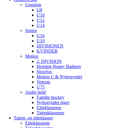
Ungdom
U8
U10
U12
U14
Senior
U16
U19
DIVISIONEN
KVINDER
Motion
2. DIVISION
Herning Honey Badgers
Slowfox
Motion C & Nybegynder
Veteran
U75
Andre hold
Familie hockey
Nybegynder piger
Eliteklasserne
Talentklasserne
Talent- og eliteklasser
Eliteklasserne