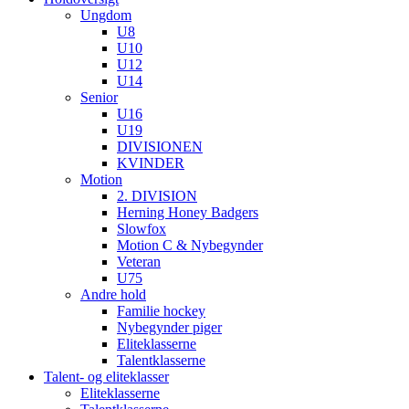
Ungdom
U8
U10
U12
U14
Senior
U16
U19
DIVISIONEN
KVINDER
Motion
2. DIVISION
Herning Honey Badgers
Slowfox
Motion C & Nybegynder
Veteran
U75
Andre hold
Familie hockey
Nybegynder piger
Eliteklasserne
Talentklasserne
Talent- og eliteklasser
Eliteklasserne