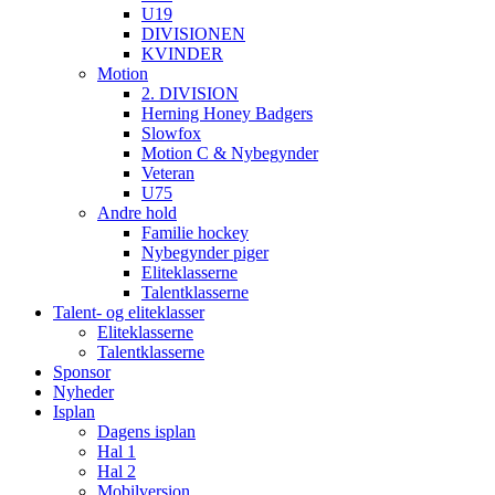
U19
DIVISIONEN
KVINDER
Motion
2. DIVISION
Herning Honey Badgers
Slowfox
Motion C & Nybegynder
Veteran
U75
Andre hold
Familie hockey
Nybegynder piger
Eliteklasserne
Talentklasserne
Talent- og eliteklasser
Eliteklasserne
Talentklasserne
Sponsor
Nyheder
Isplan
Dagens isplan
Hal 1
Hal 2
Mobilversion