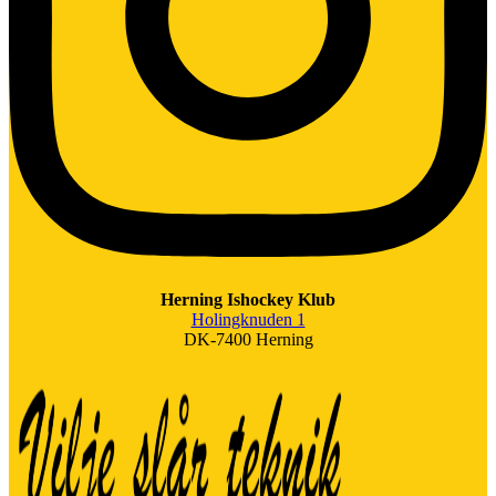
Herning Ishockey Klub
Holingknuden 1
DK-7400 Herning