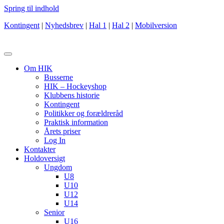
Spring til indhold
Kontingent
|
Nyhedsbrev
|
Hal 1
|
Hal 2
|
Mobilversion
Om HIK
Busserne
HIK – Hockeyshop
Klubbens historie
Kontingent
Politikker og forældreråd
Praktisk information
Årets priser
Log In
Kontakter
Holdoversigt
Ungdom
U8
U10
U12
U14
Senior
U16