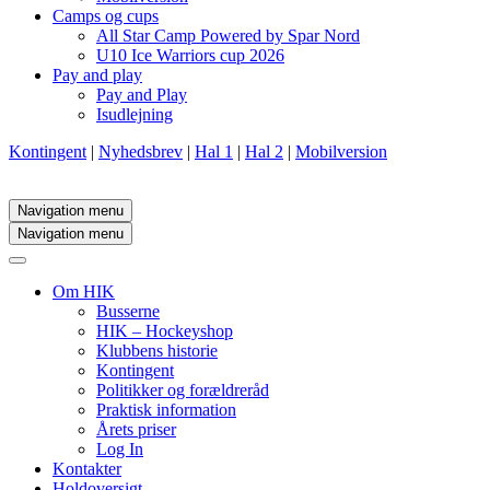
Camps og cups
All Star Camp Powered by Spar Nord
U10 Ice Warriors cup 2026
Pay and play
Pay and Play
Isudlejning
Kontingent
|
Nyhedsbrev
|
Hal 1
|
Hal 2
|
Mobilversion
Navigation menu
Navigation menu
Om HIK
Busserne
HIK – Hockeyshop
Klubbens historie
Kontingent
Politikker og forældreråd
Praktisk information
Årets priser
Log In
Kontakter
Holdoversigt