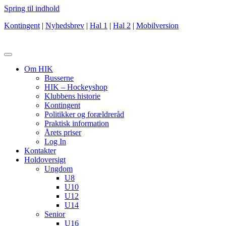
Spring til indhold
Kontingent
|
Nyhedsbrev
|
Hal 1
|
Hal 2
|
Mobilversion
Om HIK
Busserne
HIK – Hockeyshop
Klubbens historie
Kontingent
Politikker og forældreråd
Praktisk information
Årets priser
Log In
Kontakter
Holdoversigt
Ungdom
U8
U10
U12
U14
Senior
U16