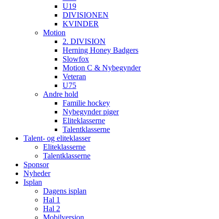
U19
DIVISIONEN
KVINDER
Motion
2. DIVISION
Herning Honey Badgers
Slowfox
Motion C & Nybegynder
Veteran
U75
Andre hold
Familie hockey
Nybegynder piger
Eliteklasserne
Talentklasserne
Talent- og eliteklasser
Eliteklasserne
Talentklasserne
Sponsor
Nyheder
Isplan
Dagens isplan
Hal 1
Hal 2
Mobilversion