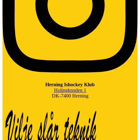
Herning Ishockey Klub
Holingknuden 1
DK-7400 Herning