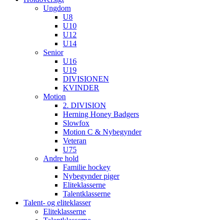
Ungdom
U8
U10
U12
U14
Senior
U16
U19
DIVISIONEN
KVINDER
Motion
2. DIVISION
Herning Honey Badgers
Slowfox
Motion C & Nybegynder
Veteran
U75
Andre hold
Familie hockey
Nybegynder piger
Eliteklasserne
Talentklasserne
Talent- og eliteklasser
Eliteklasserne