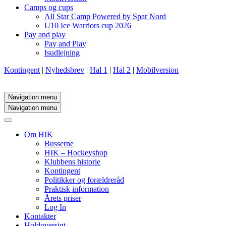
Camps og cups
All Star Camp Powered by Spar Nord
U10 Ice Warriors cup 2026
Pay and play
Pay and Play
Isudlejning
Kontingent
|
Nyhedsbrev
|
Hal 1
|
Hal 2
|
Mobilversion
Navigation menu
Navigation menu
Om HIK
Busserne
HIK – Hockeyshop
Klubbens historie
Kontingent
Politikker og forældreråd
Praktisk information
Årets priser
Log In
Kontakter
Holdoversigt