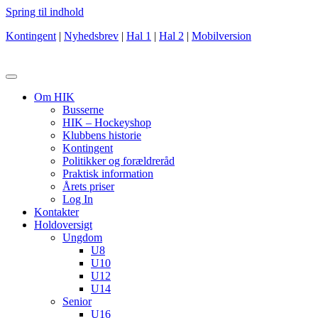
Spring til indhold
Kontingent
|
Nyhedsbrev
|
Hal 1
|
Hal 2
|
Mobilversion
Om HIK
Busserne
HIK – Hockeyshop
Klubbens historie
Kontingent
Politikker og forældreråd
Praktisk information
Årets priser
Log In
Kontakter
Holdoversigt
Ungdom
U8
U10
U12
U14
Senior
U16