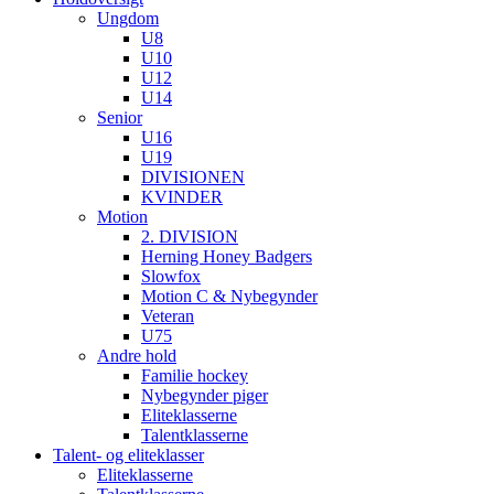
Ungdom
U8
U10
U12
U14
Senior
U16
U19
DIVISIONEN
KVINDER
Motion
2. DIVISION
Herning Honey Badgers
Slowfox
Motion C & Nybegynder
Veteran
U75
Andre hold
Familie hockey
Nybegynder piger
Eliteklasserne
Talentklasserne
Talent- og eliteklasser
Eliteklasserne