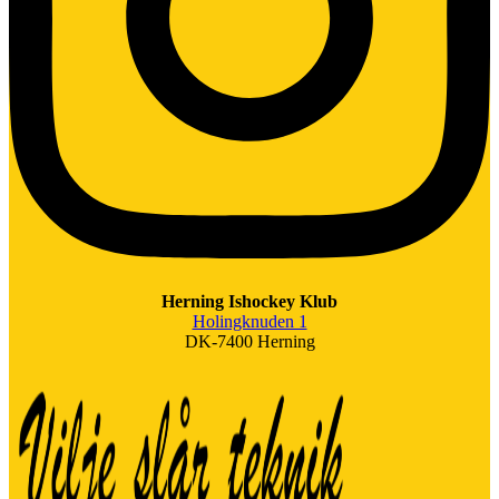
Herning Ishockey Klub
Holingknuden 1
DK-7400 Herning