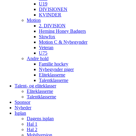
U19
DIVISIONEN
KVINDER
Motion
2. DIVISION
Herning Honey Badgers
Slowfox
Motion C & Nybegynder
Veteran
U75
Andre hold
Familie hockey
Nybegynder piger
Eliteklasserne
Talentklasserne
Talent- og eliteklasser
Eliteklasserne
Talentklasserne
Sponsor
Nyheder
Isplan
Dagens isplan
Hal 1
Hal 2
Mobilversion