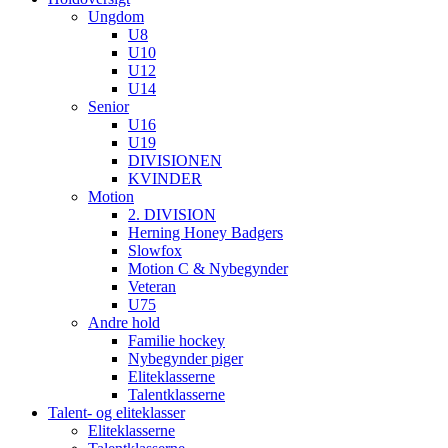
Ungdom
U8
U10
U12
U14
Senior
U16
U19
DIVISIONEN
KVINDER
Motion
2. DIVISION
Herning Honey Badgers
Slowfox
Motion C & Nybegynder
Veteran
U75
Andre hold
Familie hockey
Nybegynder piger
Eliteklasserne
Talentklasserne
Talent- og eliteklasser
Eliteklasserne