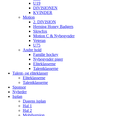
U19
DIVISIONEN
KVINDER
Motion
2. DIVISION
Herning Honey Badgers
Slowfox
Motion C & Nybegynder
Veteran
U75
Andre hold
Familie hockey
Nybegynder piger
Eliteklasserne
Talentklasserne
Talent- og eliteklasser
Eliteklasserne
Talentklasserne
Sponsor
Nyheder
Isplan
Dagens isplan
Hal 1
Hal 2
Mobilversion