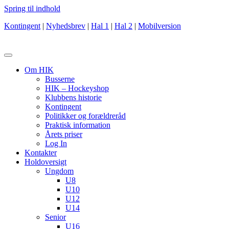
Spring til indhold
Kontingent
|
Nyhedsbrev
|
Hal 1
|
Hal 2
|
Mobilversion
Om HIK
Busserne
HIK – Hockeyshop
Klubbens historie
Kontingent
Politikker og forældreråd
Praktisk information
Årets priser
Log In
Kontakter
Holdoversigt
Ungdom
U8
U10
U12
U14
Senior
U16