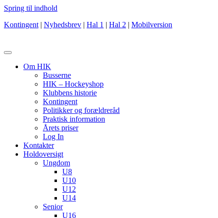
Spring til indhold
Kontingent
|
Nyhedsbrev
|
Hal 1
|
Hal 2
|
Mobilversion
Om HIK
Busserne
HIK – Hockeyshop
Klubbens historie
Kontingent
Politikker og forældreråd
Praktisk information
Årets priser
Log In
Kontakter
Holdoversigt
Ungdom
U8
U10
U12
U14
Senior
U16