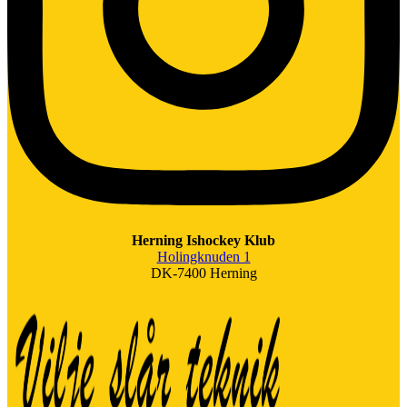
Herning Ishockey Klub
Holingknuden 1
DK-7400 Herning