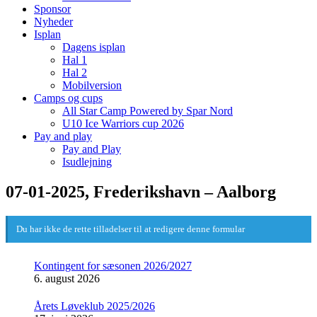
Sponsor
Nyheder
Isplan
Dagens isplan
Hal 1
Hal 2
Mobilversion
Camps og cups
All Star Camp Powered by Spar Nord
U10 Ice Warriors cup 2026
Pay and play
Pay and Play
Isudlejning
07-01-2025, Frederikshavn – Aalborg
Du har ikke de rette tilladelser til at redigere denne formular
Kontingent for sæsonen 2026/2027
6. august 2026
Årets Løveklub 2025/2026