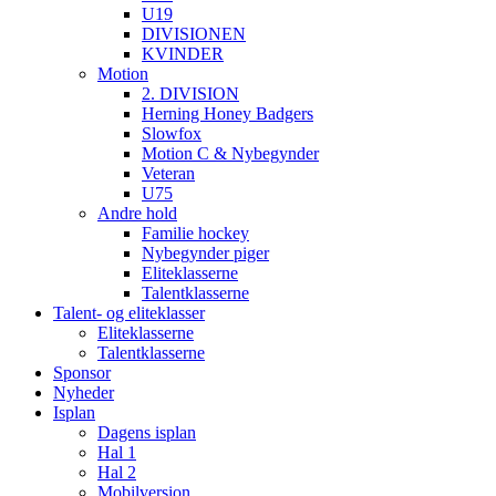
U19
DIVISIONEN
KVINDER
Motion
2. DIVISION
Herning Honey Badgers
Slowfox
Motion C & Nybegynder
Veteran
U75
Andre hold
Familie hockey
Nybegynder piger
Eliteklasserne
Talentklasserne
Talent- og eliteklasser
Eliteklasserne
Talentklasserne
Sponsor
Nyheder
Isplan
Dagens isplan
Hal 1
Hal 2
Mobilversion