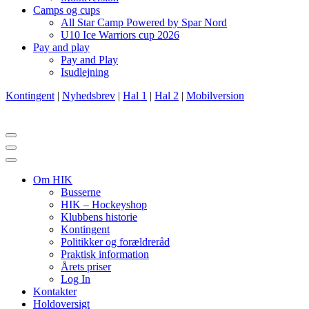
Camps og cups
All Star Camp Powered by Spar Nord
U10 Ice Warriors cup 2026
Pay and play
Pay and Play
Isudlejning
Kontingent
|
Nyhedsbrev
|
Hal 1
|
Hal 2
|
Mobilversion
Navigation
menu
Navigation
menu
Om HIK
Busserne
HIK – Hockeyshop
Klubbens historie
Kontingent
Politikker og forældreråd
Praktisk information
Årets priser
Log In
Kontakter
Holdoversigt