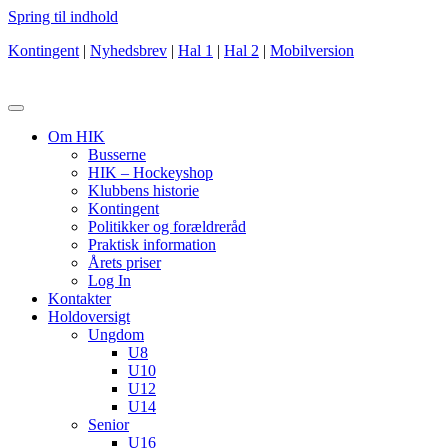
Spring til indhold
Kontingent
|
Nyhedsbrev
|
Hal 1
|
Hal 2
|
Mobilversion
Om HIK
Busserne
HIK – Hockeyshop
Klubbens historie
Kontingent
Politikker og forældreråd
Praktisk information
Årets priser
Log In
Kontakter
Holdoversigt
Ungdom
U8
U10
U12
U14
Senior
U16