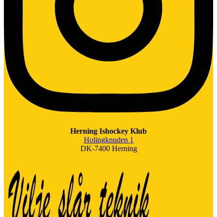
Herning Ishockey Klub
Holingknuden 1
DK-7400 Herning