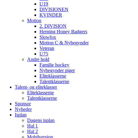
U19
DIVISIONEN
KVINDER
Motion
2. DIVISION
Herning Honey Badgers
Slowfox
Motion C & Nybegynder
Veteran
U75
Andre hold
Familie hockey
Nybegynder piger
Eliteklasserne
Talentklasserne
Talent- og eliteklasser
Eliteklasserne
Talentklasserne
Sponsor
Nyheder
Isplan
Dagens isplan
Hal 1
Hal 2
Mobilversion