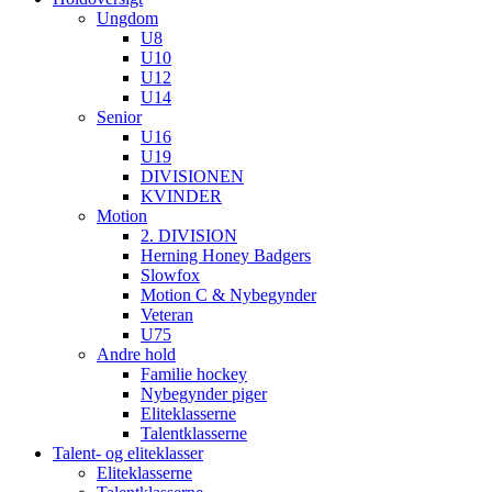
Ungdom
U8
U10
U12
U14
Senior
U16
U19
DIVISIONEN
KVINDER
Motion
2. DIVISION
Herning Honey Badgers
Slowfox
Motion C & Nybegynder
Veteran
U75
Andre hold
Familie hockey
Nybegynder piger
Eliteklasserne
Talentklasserne
Talent- og eliteklasser
Eliteklasserne