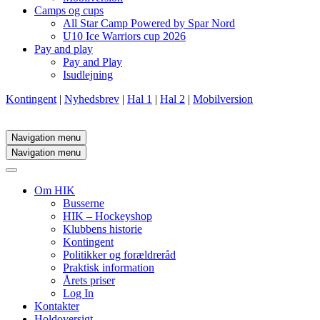
Camps og cups
All Star Camp Powered by Spar Nord
U10 Ice Warriors cup 2026
Pay and play
Pay and Play
Isudlejning
Kontingent
|
Nyhedsbrev
|
Hal 1
|
Hal 2
|
Mobilversion
Navigation menu
Navigation menu
Om HIK
Busserne
HIK – Hockeyshop
Klubbens historie
Kontingent
Politikker og forældreråd
Praktisk information
Årets priser
Log In
Kontakter
Holdoversigt