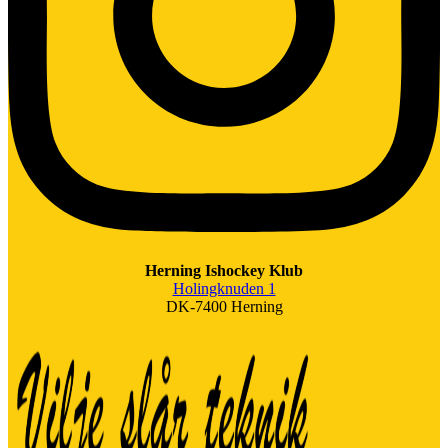
Herning Ishockey Klub
Holingknuden 1
DK-7400 Herning