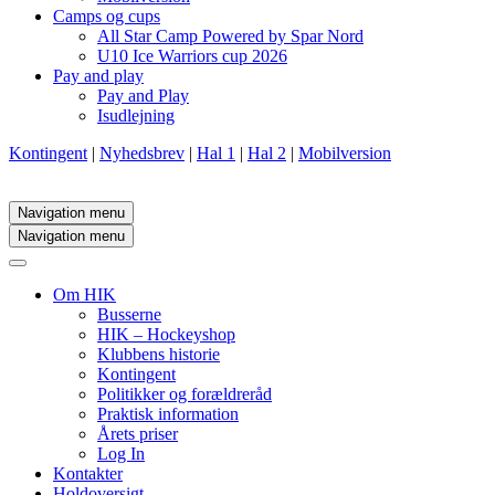
Camps og cups
All Star Camp Powered by Spar Nord
U10 Ice Warriors cup 2026
Pay and play
Pay and Play
Isudlejning
Kontingent
|
Nyhedsbrev
|
Hal 1
|
Hal 2
|
Mobilversion
Navigation menu
Navigation menu
Om HIK
Busserne
HIK – Hockeyshop
Klubbens historie
Kontingent
Politikker og forældreråd
Praktisk information
Årets priser
Log In
Kontakter
Holdoversigt