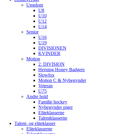
Ungdom
U8
U10
U12
U14
Senior
U16
U19
DIVISIONEN
KVINDER
Motion
2. DIVISION
Herning Honey Badgers
Slowfox
Motion C & Nybegynder
Veteran
U75
Andre hold
Familie hockey
Nybegynder piger
Eliteklasserne
Talentklasserne
Talent- og eliteklasser
Eliteklasserne