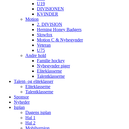
U19
DIVISIONEN
KVINDER
Motion
2. DIVISION
Herning Honey Badgers
Slowfox
Motion C & Nybegynder
Veteran
U75
Andre hold
Familie hockey
Nybegynder piger
Eliteklasserne
Talentklasserne
Talent- og eliteklasser
Eliteklasserne
Talentklasserne
Sponsor
Nyheder
Isplan
Dagens isplan
Hal 1
Hal 2
Mobilversion