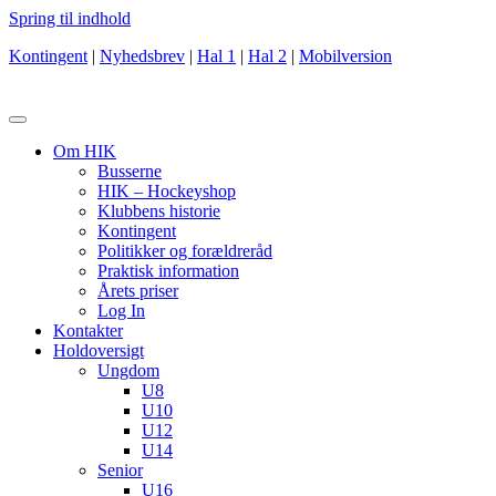
Spring til indhold
Kontingent
|
Nyhedsbrev
|
Hal 1
|
Hal 2
|
Mobilversion
Om HIK
Busserne
HIK – Hockeyshop
Klubbens historie
Kontingent
Politikker og forældreråd
Praktisk information
Årets priser
Log In
Kontakter
Holdoversigt
Ungdom
U8
U10
U12
U14
Senior
U16