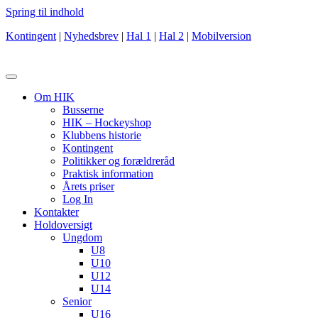
Spring til indhold
Kontingent
|
Nyhedsbrev
|
Hal 1
|
Hal 2
|
Mobilversion
Om HIK
Busserne
HIK – Hockeyshop
Klubbens historie
Kontingent
Politikker og forældreråd
Praktisk information
Årets priser
Log In
Kontakter
Holdoversigt
Ungdom
U8
U10
U12
U14
Senior
U16