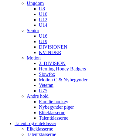
Ungdom
U8
U10
U12
U14
Senior
U16
U19
DIVISIONEN
KVINDER
Motion
2. DIVISION
Herning Honey Badgers
Slowfox
Motion C & Nybegynder
Veteran
U75
Andre hold
Familie hockey
Nybegynder piger
Eliteklasserne
Talentklasserne
Talent- og eliteklasser
Eliteklasserne
Talentklasserne