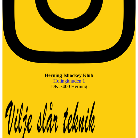
Herning Ishockey Klub
Holingknuden 1
DK-7400 Herning