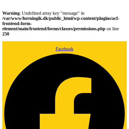
Warning
: Undefined array key "message" in
/var/www/herningik.dk/public_html/wp-content/plugins/acf-
frontend-form-
element/main/frontend/forms/classes/permissions.php
on line
250
Facebook