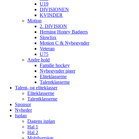
U19
DIVISIONEN
KVINDER
Motion
2. DIVISION
Herning Honey Badgers
Slowfox
Motion C & Nybegynder
Veteran
U75
Andre hold
Familie hockey
Nybegynder piger
Eliteklasserne
Talentklasserne
Talent- og eliteklasser
Eliteklasserne
Talentklasserne
Sponsor
Nyheder
Isplan
Dagens isplan
Hal 1
Hal 2
Mobilversion