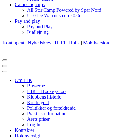
Camps og cups
All Star Camp Powered by Spar Nord
U10 Ice Warriors cup 2026
Pay and play
Pay and Play
Isudlejning
Kontingent
|
Nyhedsbrev
|
Hal 1
|
Hal 2
|
Mobilversion
Navigation
menu
Navigation
menu
Om HIK
Busserne
HIK – Hockeyshop
Klubbens historie
Kontingent
Politikker og forældreråd
Praktisk information
Årets priser
Log In
Kontakter
Holdoversigt