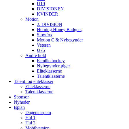
U19
DIVISIONEN
KVINDER
Motion
2. DIVISION
Herning Honey Badgers
Slowfox
Motion C & Nybegynder
Veteran
U75
Andre hold
Familie hockey
Nybegynder piger
Eliteklasserne
Talentklasserne
Talent- og eliteklasser
Eliteklasserne
Talentklasserne
Sponsor
Nyheder
Isplan
Dagens isplan
Hal 1
Hal 2
Mobilversion