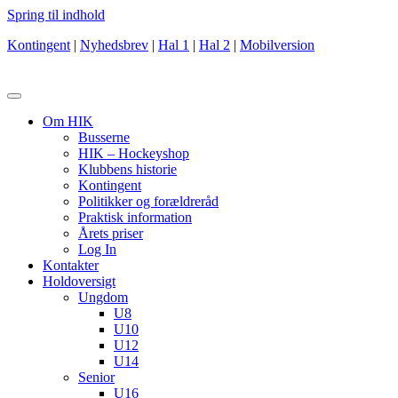
Spring til indhold
Kontingent
|
Nyhedsbrev
|
Hal 1
|
Hal 2
|
Mobilversion
Om HIK
Busserne
HIK – Hockeyshop
Klubbens historie
Kontingent
Politikker og forældreråd
Praktisk information
Årets priser
Log In
Kontakter
Holdoversigt
Ungdom
U8
U10
U12
U14
Senior
U16