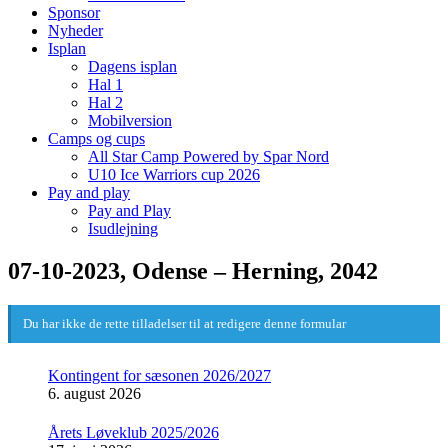
Sponsor
Nyheder
Isplan
Dagens isplan
Hal 1
Hal 2
Mobilversion
Camps og cups
All Star Camp Powered by Spar Nord
U10 Ice Warriors cup 2026
Pay and play
Pay and Play
Isudlejning
07-10-2023, Odense – Herning, 2042
Du har ikke de rette tilladelser til at redigere denne formular
Kontingent for sæsonen 2026/2027
6. august 2026
Årets Løveklub 2025/2026