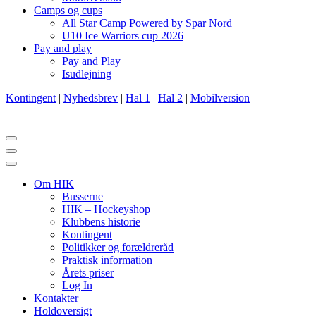
Camps og cups
All Star Camp Powered by Spar Nord
U10 Ice Warriors cup 2026
Pay and play
Pay and Play
Isudlejning
Kontingent
|
Nyhedsbrev
|
Hal 1
|
Hal 2
|
Mobilversion
Navigation
menu
Navigation
menu
Om HIK
Busserne
HIK – Hockeyshop
Klubbens historie
Kontingent
Politikker og forældreråd
Praktisk information
Årets priser
Log In
Kontakter
Holdoversigt