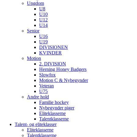
Ungdom
U8
U10
U12
U14
Senior
U16
U19
DIVISIONEN
KVINDER
Motion
2. DIVISION
Herning Honey Badgers
Slowfox
Motion C & Nybegynder
Veteran
U75
Andre hold
Familie hockey
Nybegynder piger
Eliteklasserne
Talentklasserne
Talent- og eliteklasser
Eliteklasserne
Talentklasserne