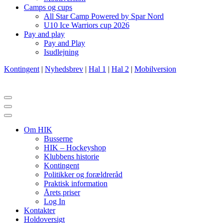
Camps og cups
All Star Camp Powered by Spar Nord
U10 Ice Warriors cup 2026
Pay and play
Pay and Play
Isudlejning
Kontingent
|
Nyhedsbrev
|
Hal 1
|
Hal 2
|
Mobilversion
Navigation
menu
Navigation
menu
Om HIK
Busserne
HIK – Hockeyshop
Klubbens historie
Kontingent
Politikker og forældreråd
Praktisk information
Årets priser
Log In
Kontakter
Holdoversigt