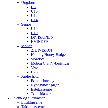
Ungdom
U8
U10
U12
U14
Senior
U16
U19
DIVISIONEN
KVINDER
Motion
2. DIVISION
Herning Honey Badgers
Slowfox
Motion C & Nybegynder
Veteran
U75
Andre hold
Familie hockey
Nybegynder piger
Eliteklasserne
Talentklasserne
Talent- og eliteklasser
Eliteklasserne
Talentklasserne