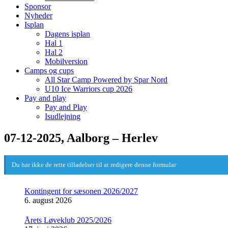
Sponsor
Nyheder
Isplan
Dagens isplan
Hal 1
Hal 2
Mobilversion
Camps og cups
All Star Camp Powered by Spar Nord
U10 Ice Warriors cup 2026
Pay and play
Pay and Play
Isudlejning
07-12-2025, Aalborg – Herlev
Du har ikke de rette tilladelser til at redigere denne formular
Kontingent for sæsonen 2026/2027
6. august 2026
Årets Løveklub 2025/2026