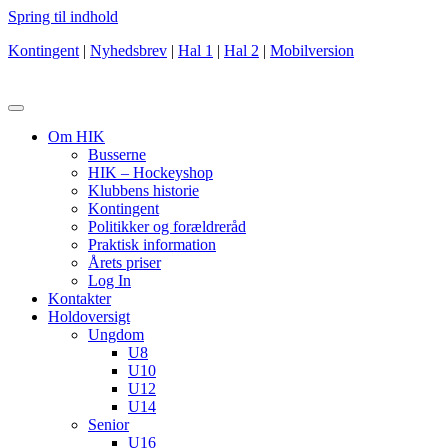
Spring til indhold
Kontingent
|
Nyhedsbrev
|
Hal 1
|
Hal 2
|
Mobilversion
Om HIK
Busserne
HIK – Hockeyshop
Klubbens historie
Kontingent
Politikker og forældreråd
Praktisk information
Årets priser
Log In
Kontakter
Holdoversigt
Ungdom
U8
U10
U12
U14
Senior
U16