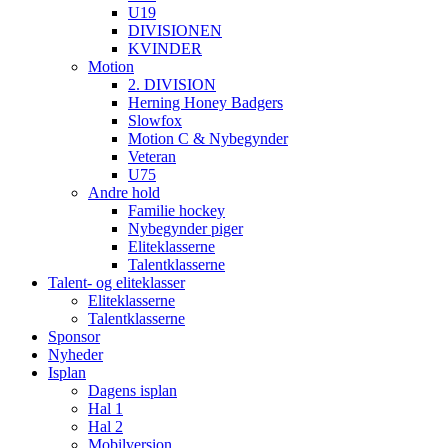
U19
DIVISIONEN
KVINDER
Motion
2. DIVISION
Herning Honey Badgers
Slowfox
Motion C & Nybegynder
Veteran
U75
Andre hold
Familie hockey
Nybegynder piger
Eliteklasserne
Talentklasserne
Talent- og eliteklasser
Eliteklasserne
Talentklasserne
Sponsor
Nyheder
Isplan
Dagens isplan
Hal 1
Hal 2
Mobilversion