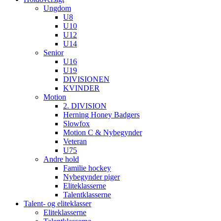
Ungdom
U8
U10
U12
U14
Senior
U16
U19
DIVISIONEN
KVINDER
Motion
2. DIVISION
Herning Honey Badgers
Slowfox
Motion C & Nybegynder
Veteran
U75
Andre hold
Familie hockey
Nybegynder piger
Eliteklasserne
Talentklasserne
Talent- og eliteklasser
Eliteklasserne