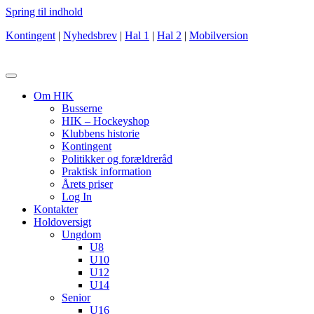
Spring til indhold
Kontingent
|
Nyhedsbrev
|
Hal 1
|
Hal 2
|
Mobilversion
Om HIK
Busserne
HIK – Hockeyshop
Klubbens historie
Kontingent
Politikker og forældreråd
Praktisk information
Årets priser
Log In
Kontakter
Holdoversigt
Ungdom
U8
U10
U12
U14
Senior
U16