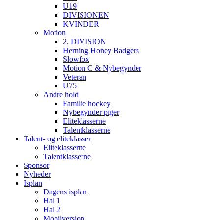
U19
DIVISIONEN
KVINDER
Motion
2. DIVISION
Herning Honey Badgers
Slowfox
Motion C & Nybegynder
Veteran
U75
Andre hold
Familie hockey
Nybegynder piger
Eliteklasserne
Talentklasserne
Talent- og eliteklasser
Eliteklasserne
Talentklasserne
Sponsor
Nyheder
Isplan
Dagens isplan
Hal 1
Hal 2
Mobilversion