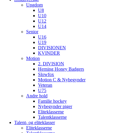
Ungdom
U8
U10
U12
U14
Senior
U16
U19
DIVISIONEN
KVINDER
Motion
2. DIVISION
Herning Honey Badgers
Slowfox
Motion C & Nybegynder
Veteran
U75
Andre hold
Familie hockey
Nybegynder piger
Eliteklasserne
Talentklasserne
Talent- og eliteklasser
Eliteklasserne