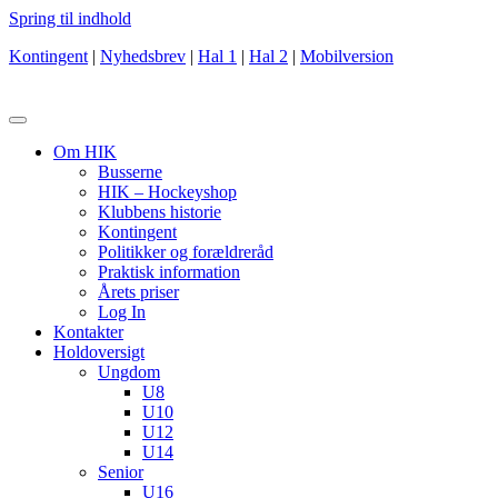
Spring til indhold
Kontingent
|
Nyhedsbrev
|
Hal 1
|
Hal 2
|
Mobilversion
Om HIK
Busserne
HIK – Hockeyshop
Klubbens historie
Kontingent
Politikker og forældreråd
Praktisk information
Årets priser
Log In
Kontakter
Holdoversigt
Ungdom
U8
U10
U12
U14
Senior
U16