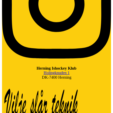
Herning Ishockey Klub
Holingknuden 1
DK-7400 Herning