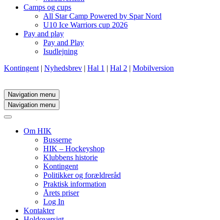
Camps og cups
All Star Camp Powered by Spar Nord
U10 Ice Warriors cup 2026
Pay and play
Pay and Play
Isudlejning
Kontingent
|
Nyhedsbrev
|
Hal 1
|
Hal 2
|
Mobilversion
Navigation menu
Navigation menu
Om HIK
Busserne
HIK – Hockeyshop
Klubbens historie
Kontingent
Politikker og forældreråd
Praktisk information
Årets priser
Log In
Kontakter
Holdoversigt