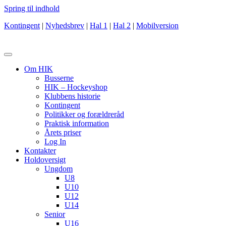
Spring til indhold
Kontingent
|
Nyhedsbrev
|
Hal 1
|
Hal 2
|
Mobilversion
Om HIK
Busserne
HIK – Hockeyshop
Klubbens historie
Kontingent
Politikker og forældreråd
Praktisk information
Årets priser
Log In
Kontakter
Holdoversigt
Ungdom
U8
U10
U12
U14
Senior
U16