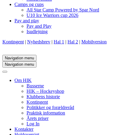
Camps og cups
All Star Camp Powered by Spar Nord
U10 Ice Warriors cup 2026
Pay and play
Pay and Play
Isudlejning
Kontingent
|
Nyhedsbrev
|
Hal 1
|
Hal 2
|
Mobilversion
Navigation menu
Navigation menu
Om HIK
Busserne
HIK – Hockeyshop
Klubbens historie
Kontingent
Politikker og forældreråd
Praktisk information
Årets priser
Log In
Kontakter
Holdoversigt