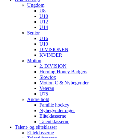
Ungdom
U8
U10
U12
U14
Senior
U16
U19
DIVISIONEN
KVINDER
Motion
2. DIVISION
Herning Honey Badgers
Slowfox
Motion C & Nybegynder
Veteran
U75
Andre hold
Familie hockey
Nybegynder piger
Eliteklasserne
Talentklasserne
Talent- og eliteklasser
Eliteklasserne