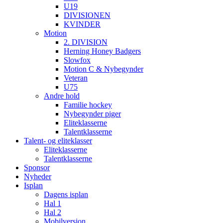
U19
DIVISIONEN
KVINDER
Motion
2. DIVISION
Herning Honey Badgers
Slowfox
Motion C & Nybegynder
Veteran
U75
Andre hold
Familie hockey
Nybegynder piger
Eliteklasserne
Talentklasserne
Talent- og eliteklasser
Eliteklasserne
Talentklasserne
Sponsor
Nyheder
Isplan
Dagens isplan
Hal 1
Hal 2
Mobilversion