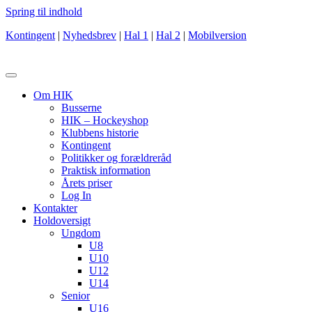
Spring til indhold
Kontingent
|
Nyhedsbrev
|
Hal 1
|
Hal 2
|
Mobilversion
Om HIK
Busserne
HIK – Hockeyshop
Klubbens historie
Kontingent
Politikker og forældreråd
Praktisk information
Årets priser
Log In
Kontakter
Holdoversigt
Ungdom
U8
U10
U12
U14
Senior
U16