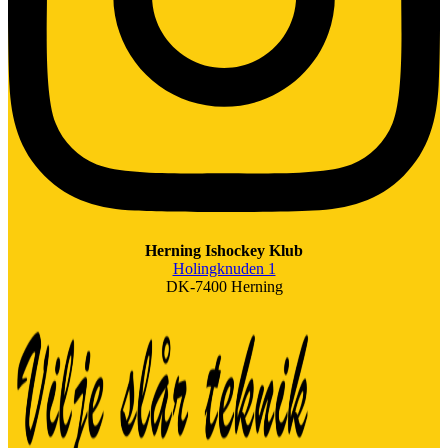
Herning Ishockey Klub
Holingknuden 1
DK-7400 Herning