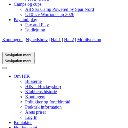
Camps og cups
All Star Camp Powered by Spar Nord
U10 Ice Warriors cup 2026
Pay and play
Pay and Play
Isudlejning
Kontingent
|
Nyhedsbrev
|
Hal 1
|
Hal 2
|
Mobilversion
Navigation menu
Navigation menu
Om HIK
Busserne
HIK – Hockeyshop
Klubbens historie
Kontingent
Politikker og forældreråd
Praktisk information
Årets priser
Log In
Kontakter
Holdoversigt