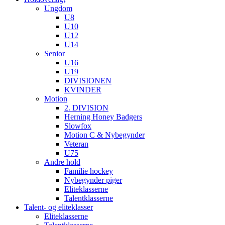
Ungdom
U8
U10
U12
U14
Senior
U16
U19
DIVISIONEN
KVINDER
Motion
2. DIVISION
Herning Honey Badgers
Slowfox
Motion C & Nybegynder
Veteran
U75
Andre hold
Familie hockey
Nybegynder piger
Eliteklasserne
Talentklasserne
Talent- og eliteklasser
Eliteklasserne