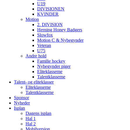
U19
DIVISIONEN
KVINDER
Motion
2. DIVISION
Herning Honey Badgers
Slowfox
Motion C & Nybegynder
Veteran
U75
Andre hold
Familie hockey
Nybegynder piger
Eliteklasserne
Talentklasserne
Talent- og eliteklasser
Eliteklasserne
Talentklasserne
Sponsor
Nyheder
Isplan
Dagens isplan
Hal 1
Hal 2
Mobilversion