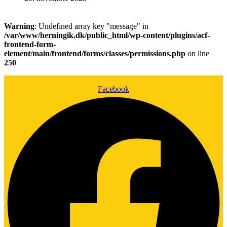
Warning
: Undefined array key "message" in
/var/www/herningik.dk/public_html/wp-content/plugins/acf-
frontend-form-
element/main/frontend/forms/classes/permissions.php
on line
250
Facebook