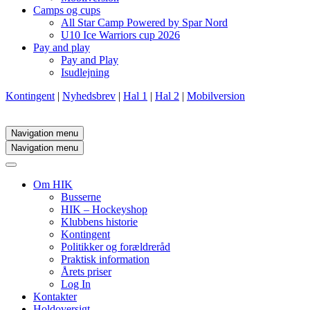
Camps og cups
All Star Camp Powered by Spar Nord
U10 Ice Warriors cup 2026
Pay and play
Pay and Play
Isudlejning
Kontingent
|
Nyhedsbrev
|
Hal 1
|
Hal 2
|
Mobilversion
Navigation menu
Navigation menu
Om HIK
Busserne
HIK – Hockeyshop
Klubbens historie
Kontingent
Politikker og forældreråd
Praktisk information
Årets priser
Log In
Kontakter
Holdoversigt