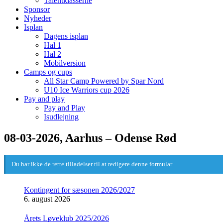
Talentklasserne
Sponsor
Nyheder
Isplan
Dagens isplan
Hal 1
Hal 2
Mobilversion
Camps og cups
All Star Camp Powered by Spar Nord
U10 Ice Warriors cup 2026
Pay and play
Pay and Play
Isudlejning
08-03-2026, Aarhus – Odense Rød
Du har ikke de rette tilladelser til at redigere denne formular
Kontingent for sæsonen 2026/2027
6. august 2026
Årets Løveklub 2025/2026