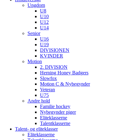
Ungdom
U8
U10
U12
U14
Senior
U16
U19
DIVISIONEN
KVINDER
Motion
2. DIVISION
Herning Honey Badgers
Slowfox
Motion C & Nybegynder
Veteran
U75
Andre hold
Familie hockey
Nybegynder piger
Eliteklasserne
Talentklasserne
Talent- og eliteklasser
Eliteklasserne