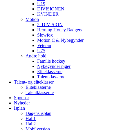
U19
DIVISIONEN
KVINDER
Motion
2. DIVISION
Herning Honey Badgers
Slowfox
Motion C & Nybegynder
Veteran
U75
Andre hold
Familie hockey
Nybegynder piger
Eliteklasserne
Talentklasserne
Talent- og eliteklasser
Eliteklasserne
Talentklasserne
Sponsor
Nyheder
Isplan
Dagens isplan
Hal 1
Hal 2
Mobilversion