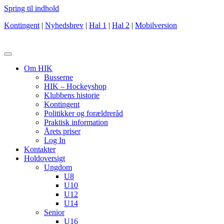
Spring til indhold
Kontingent
|
Nyhedsbrev
|
Hal 1
|
Hal 2
|
Mobilversion
Om HIK
Busserne
HIK – Hockeyshop
Klubbens historie
Kontingent
Politikker og forældreråd
Praktisk information
Årets priser
Log In
Kontakter
Holdoversigt
Ungdom
U8
U10
U12
U14
Senior
U16