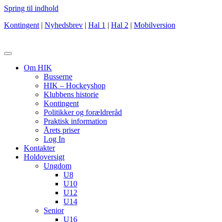
Spring til indhold
Kontingent
|
Nyhedsbrev
|
Hal 1
|
Hal 2
|
Mobilversion
Om HIK
Busserne
HIK – Hockeyshop
Klubbens historie
Kontingent
Politikker og forældreråd
Praktisk information
Årets priser
Log In
Kontakter
Holdoversigt
Ungdom
U8
U10
U12
U14
Senior
U16