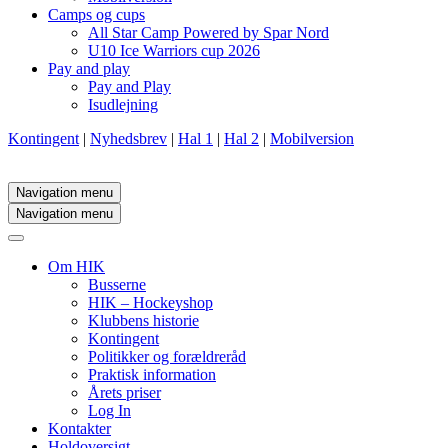
Camps og cups
All Star Camp Powered by Spar Nord
U10 Ice Warriors cup 2026
Pay and play
Pay and Play
Isudlejning
Kontingent
|
Nyhedsbrev
|
Hal 1
|
Hal 2
|
Mobilversion
Navigation menu
Navigation menu
Om HIK
Busserne
HIK – Hockeyshop
Klubbens historie
Kontingent
Politikker og forældreråd
Praktisk information
Årets priser
Log In
Kontakter
Holdoversigt