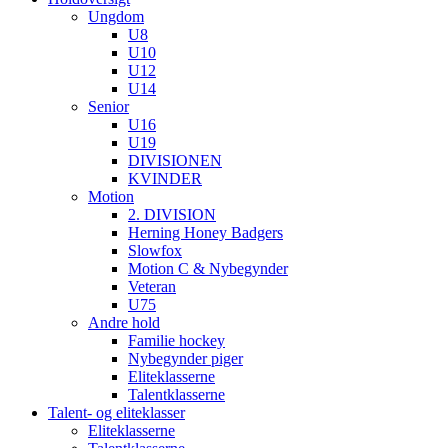
Ungdom
U8
U10
U12
U14
Senior
U16
U19
DIVISIONEN
KVINDER
Motion
2. DIVISION
Herning Honey Badgers
Slowfox
Motion C & Nybegynder
Veteran
U75
Andre hold
Familie hockey
Nybegynder piger
Eliteklasserne
Talentklasserne
Talent- og eliteklasser
Eliteklasserne