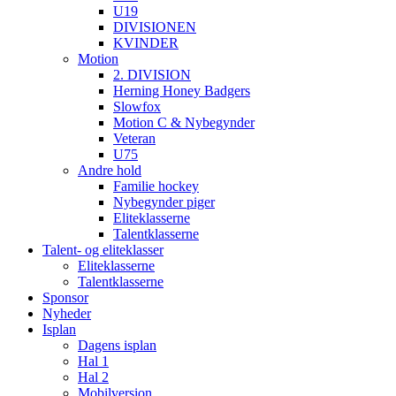
U19
DIVISIONEN
KVINDER
Motion
2. DIVISION
Herning Honey Badgers
Slowfox
Motion C & Nybegynder
Veteran
U75
Andre hold
Familie hockey
Nybegynder piger
Eliteklasserne
Talentklasserne
Talent- og eliteklasser
Eliteklasserne
Talentklasserne
Sponsor
Nyheder
Isplan
Dagens isplan
Hal 1
Hal 2
Mobilversion