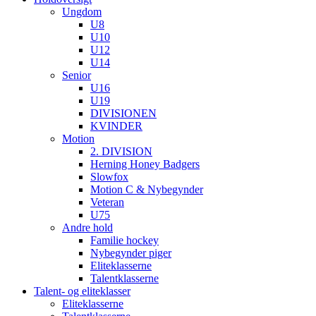
Ungdom
U8
U10
U12
U14
Senior
U16
U19
DIVISIONEN
KVINDER
Motion
2. DIVISION
Herning Honey Badgers
Slowfox
Motion C & Nybegynder
Veteran
U75
Andre hold
Familie hockey
Nybegynder piger
Eliteklasserne
Talentklasserne
Talent- og eliteklasser
Eliteklasserne