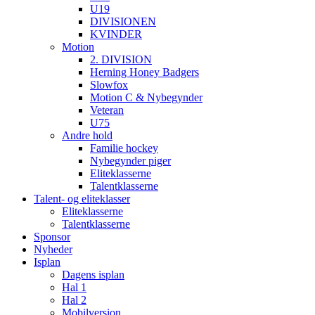
U19
DIVISIONEN
KVINDER
Motion
2. DIVISION
Herning Honey Badgers
Slowfox
Motion C & Nybegynder
Veteran
U75
Andre hold
Familie hockey
Nybegynder piger
Eliteklasserne
Talentklasserne
Talent- og eliteklasser
Eliteklasserne
Talentklasserne
Sponsor
Nyheder
Isplan
Dagens isplan
Hal 1
Hal 2
Mobilversion