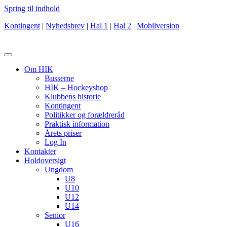
Spring til indhold
Kontingent
|
Nyhedsbrev
|
Hal 1
|
Hal 2
|
Mobilversion
Om HIK
Busserne
HIK – Hockeyshop
Klubbens historie
Kontingent
Politikker og forældreråd
Praktisk information
Årets priser
Log In
Kontakter
Holdoversigt
Ungdom
U8
U10
U12
U14
Senior
U16