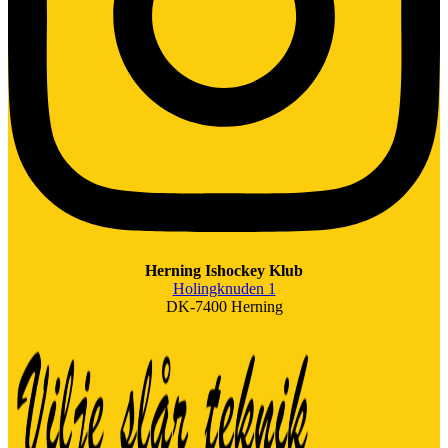
Herning Ishockey Klub
Holingknuden 1
DK-7400 Herning