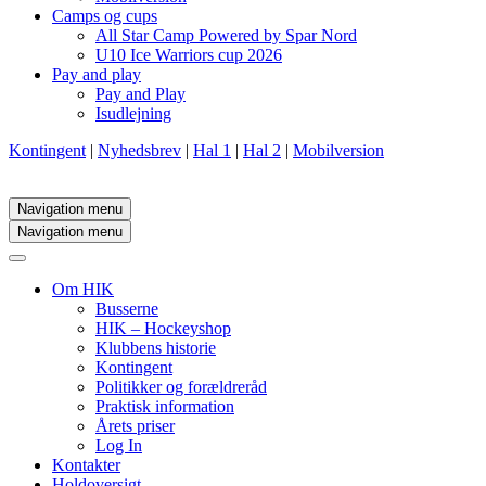
Camps og cups
All Star Camp Powered by Spar Nord
U10 Ice Warriors cup 2026
Pay and play
Pay and Play
Isudlejning
Kontingent
|
Nyhedsbrev
|
Hal 1
|
Hal 2
|
Mobilversion
Navigation menu
Navigation menu
Om HIK
Busserne
HIK – Hockeyshop
Klubbens historie
Kontingent
Politikker og forældreråd
Praktisk information
Årets priser
Log In
Kontakter
Holdoversigt