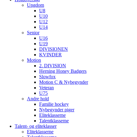
Ungdom
U8
U10
U12
U14
Senior
U16
U19
DIVISIONEN
KVINDER
Motion
2. DIVISION
Herning Honey Badgers
Slowfox
Motion C & Nybegynder
Veteran
U75
Andre hold
Familie hockey
Nybegynder piger
Eliteklasserne
Talentklasserne
Talent- og eliteklasser
Eliteklasserne