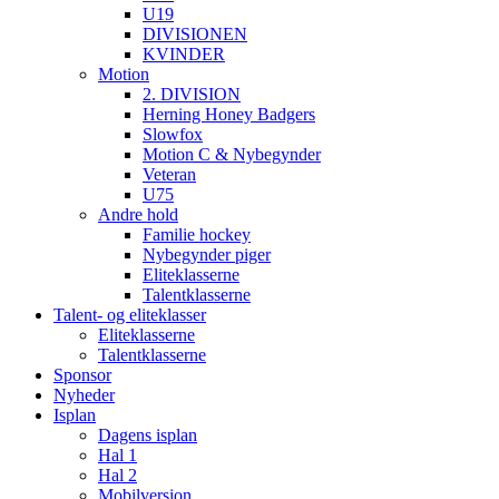
U19
DIVISIONEN
KVINDER
Motion
2. DIVISION
Herning Honey Badgers
Slowfox
Motion C & Nybegynder
Veteran
U75
Andre hold
Familie hockey
Nybegynder piger
Eliteklasserne
Talentklasserne
Talent- og eliteklasser
Eliteklasserne
Talentklasserne
Sponsor
Nyheder
Isplan
Dagens isplan
Hal 1
Hal 2
Mobilversion