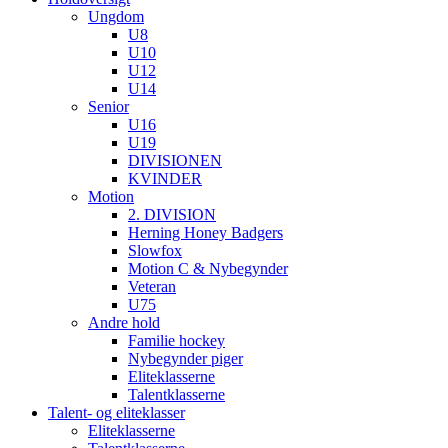
Ungdom
U8
U10
U12
U14
Senior
U16
U19
DIVISIONEN
KVINDER
Motion
2. DIVISION
Herning Honey Badgers
Slowfox
Motion C & Nybegynder
Veteran
U75
Andre hold
Familie hockey
Nybegynder piger
Eliteklasserne
Talentklasserne
Talent- og eliteklasser
Eliteklasserne