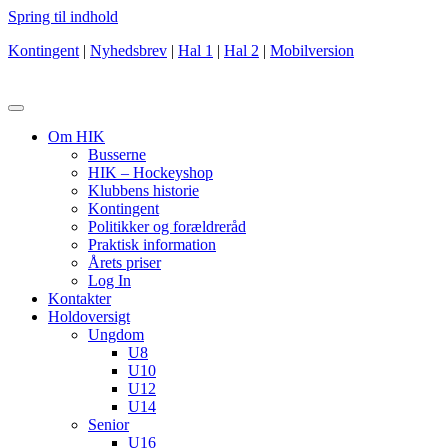
Spring til indhold
Kontingent
|
Nyhedsbrev
|
Hal 1
|
Hal 2
|
Mobilversion
Om HIK
Busserne
HIK – Hockeyshop
Klubbens historie
Kontingent
Politikker og forældreråd
Praktisk information
Årets priser
Log In
Kontakter
Holdoversigt
Ungdom
U8
U10
U12
U14
Senior
U16