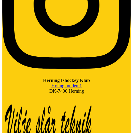
Herning Ishockey Klub
Holingknuden 1
DK-7400 Herning