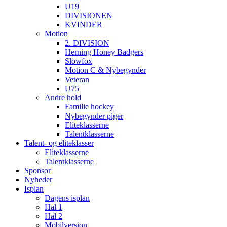
U19
DIVISIONEN
KVINDER
Motion
2. DIVISION
Herning Honey Badgers
Slowfox
Motion C & Nybegynder
Veteran
U75
Andre hold
Familie hockey
Nybegynder piger
Eliteklasserne
Talentklasserne
Talent- og eliteklasser
Eliteklasserne
Talentklasserne
Sponsor
Nyheder
Isplan
Dagens isplan
Hal 1
Hal 2
Mobilversion