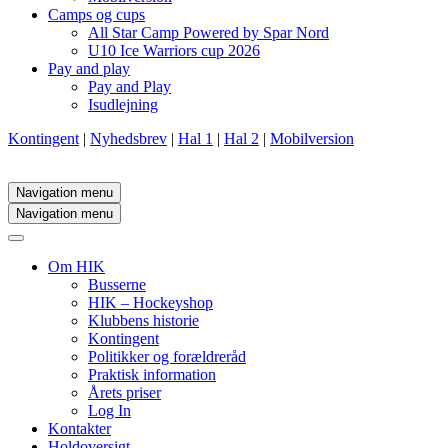
Camps og cups
All Star Camp Powered by Spar Nord
U10 Ice Warriors cup 2026
Pay and play
Pay and Play
Isudlejning
Kontingent
|
Nyhedsbrev
|
Hal 1
|
Hal 2
|
Mobilversion
Navigation menu
Navigation menu
Om HIK
Busserne
HIK – Hockeyshop
Klubbens historie
Kontingent
Politikker og forældreråd
Praktisk information
Årets priser
Log In
Kontakter
Holdoversigt