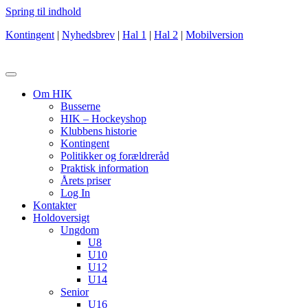
Spring til indhold
Kontingent
|
Nyhedsbrev
|
Hal 1
|
Hal 2
|
Mobilversion
Om HIK
Busserne
HIK – Hockeyshop
Klubbens historie
Kontingent
Politikker og forældreråd
Praktisk information
Årets priser
Log In
Kontakter
Holdoversigt
Ungdom
U8
U10
U12
U14
Senior
U16