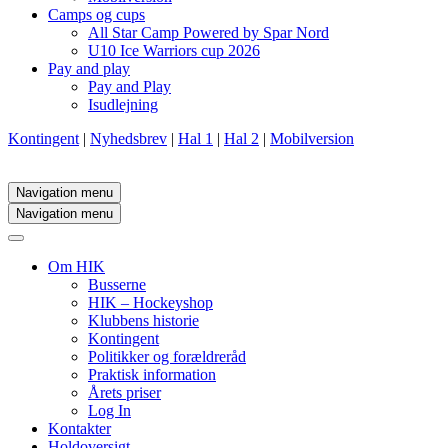
Camps og cups
All Star Camp Powered by Spar Nord
U10 Ice Warriors cup 2026
Pay and play
Pay and Play
Isudlejning
Kontingent
|
Nyhedsbrev
|
Hal 1
|
Hal 2
|
Mobilversion
Navigation menu
Navigation menu
Om HIK
Busserne
HIK – Hockeyshop
Klubbens historie
Kontingent
Politikker og forældreråd
Praktisk information
Årets priser
Log In
Kontakter
Holdoversigt