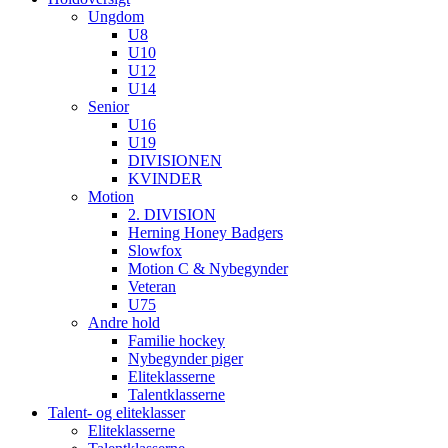
Ungdom
U8
U10
U12
U14
Senior
U16
U19
DIVISIONEN
KVINDER
Motion
2. DIVISION
Herning Honey Badgers
Slowfox
Motion C & Nybegynder
Veteran
U75
Andre hold
Familie hockey
Nybegynder piger
Eliteklasserne
Talentklasserne
Talent- og eliteklasser
Eliteklasserne