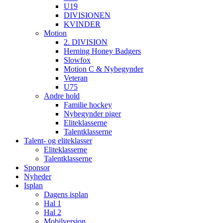
U19
DIVISIONEN
KVINDER
Motion
2. DIVISION
Herning Honey Badgers
Slowfox
Motion C & Nybegynder
Veteran
U75
Andre hold
Familie hockey
Nybegynder piger
Eliteklasserne
Talentklasserne
Talent- og eliteklasser
Eliteklasserne
Talentklasserne
Sponsor
Nyheder
Isplan
Dagens isplan
Hal 1
Hal 2
Mobilversion