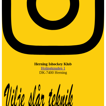
Herning Ishockey Klub
Holingknuden 1
DK-7400 Herning