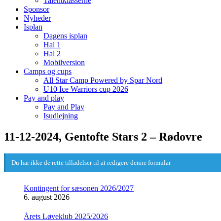
Talentklasserne
Sponsor
Nyheder
Isplan
Dagens isplan
Hal 1
Hal 2
Mobilversion
Camps og cups
All Star Camp Powered by Spar Nord
U10 Ice Warriors cup 2026
Pay and play
Pay and Play
Isudlejning
11-12-2024, Gentofte Stars 2 – Rødovre
Du har ikke de rette tilladelser til at redigere denne formular
Kontingent for sæsonen 2026/2027
6. august 2026
Årets Løveklub 2025/2026