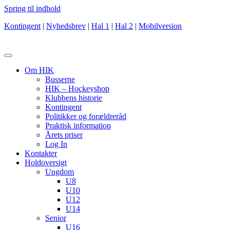
Spring til indhold
Kontingent
|
Nyhedsbrev
|
Hal 1
|
Hal 2
|
Mobilversion
Om HIK
Busserne
HIK – Hockeyshop
Klubbens historie
Kontingent
Politikker og forældreråd
Praktisk information
Årets priser
Log In
Kontakter
Holdoversigt
Ungdom
U8
U10
U12
U14
Senior
U16