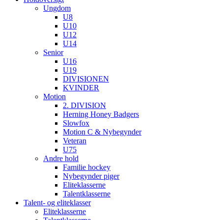
Ungdom
U8
U10
U12
U14
Senior
U16
U19
DIVISIONEN
KVINDER
Motion
2. DIVISION
Herning Honey Badgers
Slowfox
Motion C & Nybegynder
Veteran
U75
Andre hold
Familie hockey
Nybegynder piger
Eliteklasserne
Talentklasserne
Talent- og eliteklasser
Eliteklasserne