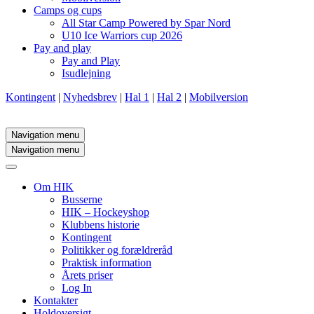
Camps og cups
All Star Camp Powered by Spar Nord
U10 Ice Warriors cup 2026
Pay and play
Pay and Play
Isudlejning
Kontingent
|
Nyhedsbrev
|
Hal 1
|
Hal 2
|
Mobilversion
Navigation menu
Navigation menu
Om HIK
Busserne
HIK – Hockeyshop
Klubbens historie
Kontingent
Politikker og forældreråd
Praktisk information
Årets priser
Log In
Kontakter
Holdoversigt