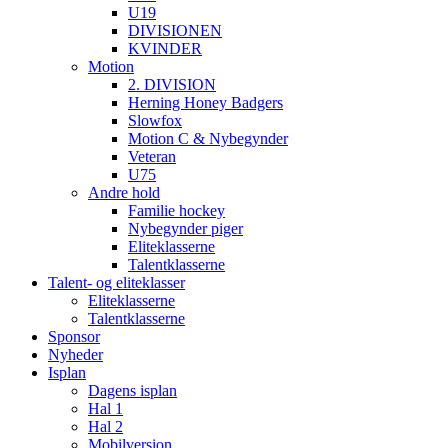
U19
DIVISIONEN
KVINDER
Motion
2. DIVISION
Herning Honey Badgers
Slowfox
Motion C & Nybegynder
Veteran
U75
Andre hold
Familie hockey
Nybegynder piger
Eliteklasserne
Talentklasserne
Talent- og eliteklasser
Eliteklasserne
Talentklasserne
Sponsor
Nyheder
Isplan
Dagens isplan
Hal 1
Hal 2
Mobilversion