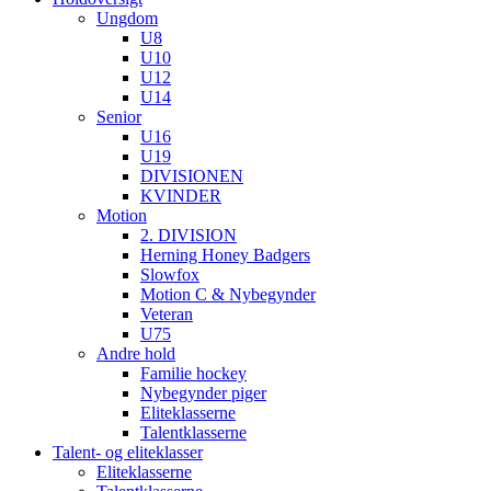
Ungdom
U8
U10
U12
U14
Senior
U16
U19
DIVISIONEN
KVINDER
Motion
2. DIVISION
Herning Honey Badgers
Slowfox
Motion C & Nybegynder
Veteran
U75
Andre hold
Familie hockey
Nybegynder piger
Eliteklasserne
Talentklasserne
Talent- og eliteklasser
Eliteklasserne