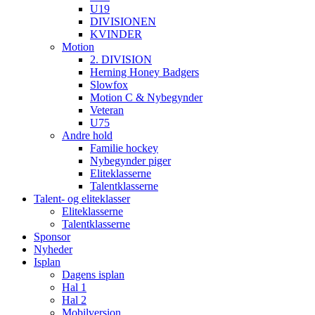
U19
DIVISIONEN
KVINDER
Motion
2. DIVISION
Herning Honey Badgers
Slowfox
Motion C & Nybegynder
Veteran
U75
Andre hold
Familie hockey
Nybegynder piger
Eliteklasserne
Talentklasserne
Talent- og eliteklasser
Eliteklasserne
Talentklasserne
Sponsor
Nyheder
Isplan
Dagens isplan
Hal 1
Hal 2
Mobilversion