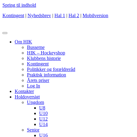
Spring til indhold
Kontingent
|
Nyhedsbrev
|
Hal 1
|
Hal 2
|
Mobilversion
Om HIK
Busserne
HIK – Hockeyshop
Klubbens historie
Kontingent
Politikker og forældreråd
Praktisk information
Årets priser
Log In
Kontakter
Holdoversigt
Ungdom
U8
U10
U12
U14
Senior
U16