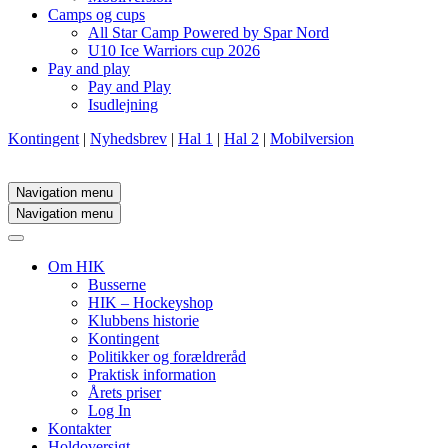
Camps og cups
All Star Camp Powered by Spar Nord
U10 Ice Warriors cup 2026
Pay and play
Pay and Play
Isudlejning
Kontingent
|
Nyhedsbrev
|
Hal 1
|
Hal 2
|
Mobilversion
Navigation menu
Navigation menu
Om HIK
Busserne
HIK – Hockeyshop
Klubbens historie
Kontingent
Politikker og forældreråd
Praktisk information
Årets priser
Log In
Kontakter
Holdoversigt