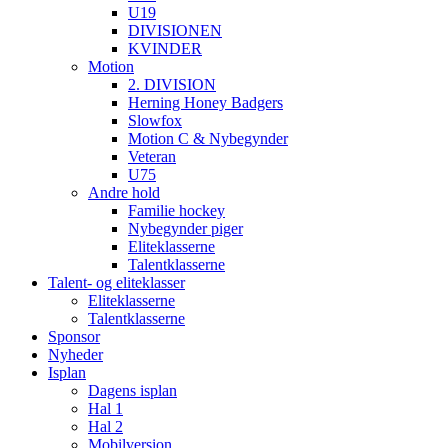
U19
DIVISIONEN
KVINDER
Motion
2. DIVISION
Herning Honey Badgers
Slowfox
Motion C & Nybegynder
Veteran
U75
Andre hold
Familie hockey
Nybegynder piger
Eliteklasserne
Talentklasserne
Talent- og eliteklasser
Eliteklasserne
Talentklasserne
Sponsor
Nyheder
Isplan
Dagens isplan
Hal 1
Hal 2
Mobilversion