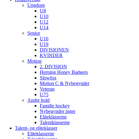
Ungdom
U8
U10
U12
U14
Senior
U16
U19
DIVISIONEN
KVINDER
Motion
2. DIVISION
Herning Honey Badgers
Slowfox
Motion C & Nybegynder
Veteran
U75
Andre hold
Familie hockey
Nybegynder piger
Eliteklasserne
Talentklasserne
Talent- og eliteklasser
Eliteklasserne