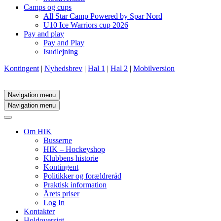
Camps og cups
All Star Camp Powered by Spar Nord
U10 Ice Warriors cup 2026
Pay and play
Pay and Play
Isudlejning
Kontingent
|
Nyhedsbrev
|
Hal 1
|
Hal 2
|
Mobilversion
Navigation menu
Navigation menu
Om HIK
Busserne
HIK – Hockeyshop
Klubbens historie
Kontingent
Politikker og forældreråd
Praktisk information
Årets priser
Log In
Kontakter
Holdoversigt