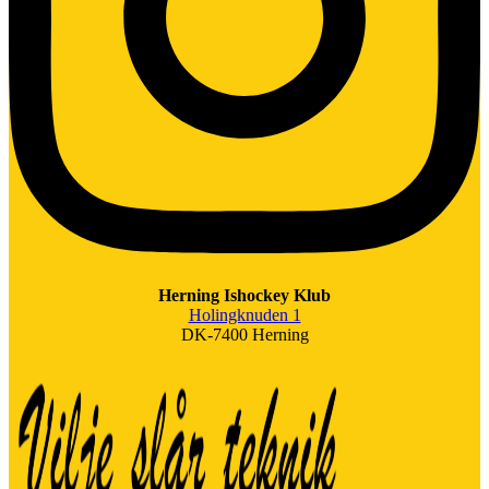
Herning Ishockey Klub
Holingknuden 1
DK-7400 Herning