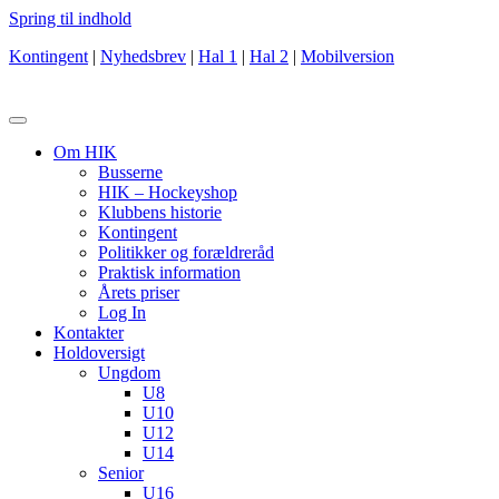
Spring til indhold
Kontingent
|
Nyhedsbrev
|
Hal 1
|
Hal 2
|
Mobilversion
Om HIK
Busserne
HIK – Hockeyshop
Klubbens historie
Kontingent
Politikker og forældreråd
Praktisk information
Årets priser
Log In
Kontakter
Holdoversigt
Ungdom
U8
U10
U12
U14
Senior
U16