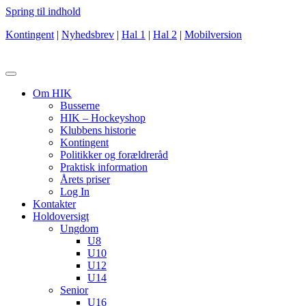
Spring til indhold
Kontingent
|
Nyhedsbrev
|
Hal 1
|
Hal 2
|
Mobilversion
Om HIK
Busserne
HIK – Hockeyshop
Klubbens historie
Kontingent
Politikker og forældreråd
Praktisk information
Årets priser
Log In
Kontakter
Holdoversigt
Ungdom
U8
U10
U12
U14
Senior
U16