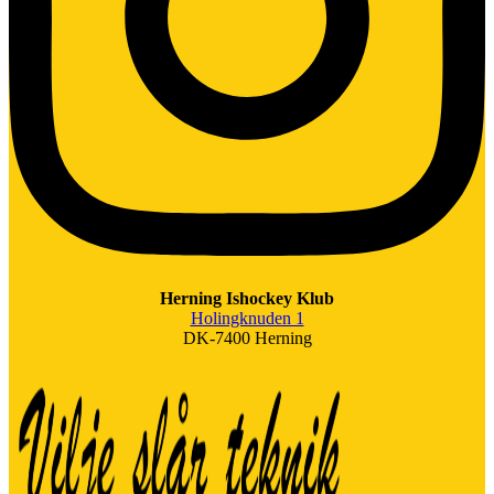
Herning Ishockey Klub
Holingknuden 1
DK-7400 Herning