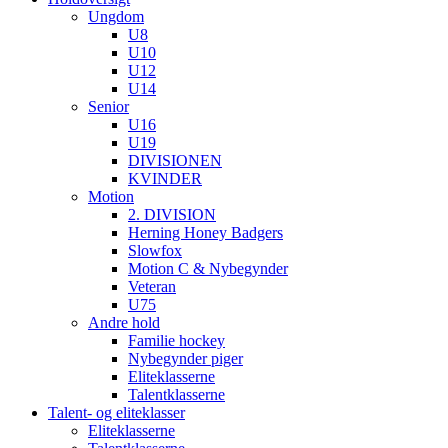
Ungdom
U8
U10
U12
U14
Senior
U16
U19
DIVISIONEN
KVINDER
Motion
2. DIVISION
Herning Honey Badgers
Slowfox
Motion C & Nybegynder
Veteran
U75
Andre hold
Familie hockey
Nybegynder piger
Eliteklasserne
Talentklasserne
Talent- og eliteklasser
Eliteklasserne