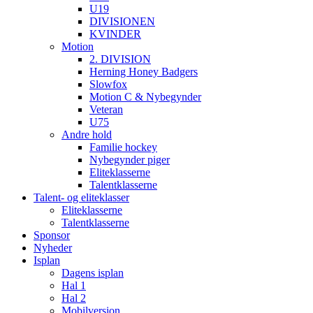
U19
DIVISIONEN
KVINDER
Motion
2. DIVISION
Herning Honey Badgers
Slowfox
Motion C & Nybegynder
Veteran
U75
Andre hold
Familie hockey
Nybegynder piger
Eliteklasserne
Talentklasserne
Talent- og eliteklasser
Eliteklasserne
Talentklasserne
Sponsor
Nyheder
Isplan
Dagens isplan
Hal 1
Hal 2
Mobilversion