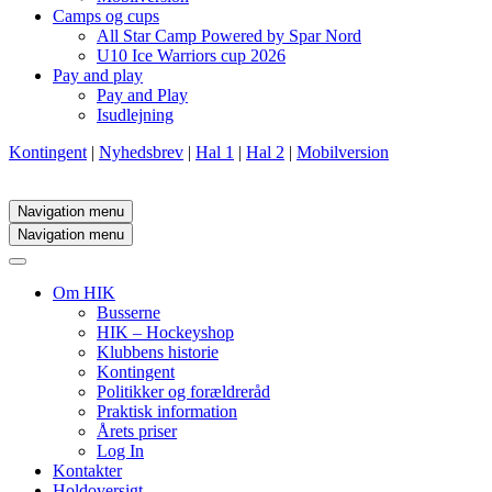
Camps og cups
All Star Camp Powered by Spar Nord
U10 Ice Warriors cup 2026
Pay and play
Pay and Play
Isudlejning
Kontingent
|
Nyhedsbrev
|
Hal 1
|
Hal 2
|
Mobilversion
Navigation menu
Navigation menu
Om HIK
Busserne
HIK – Hockeyshop
Klubbens historie
Kontingent
Politikker og forældreråd
Praktisk information
Årets priser
Log In
Kontakter
Holdoversigt