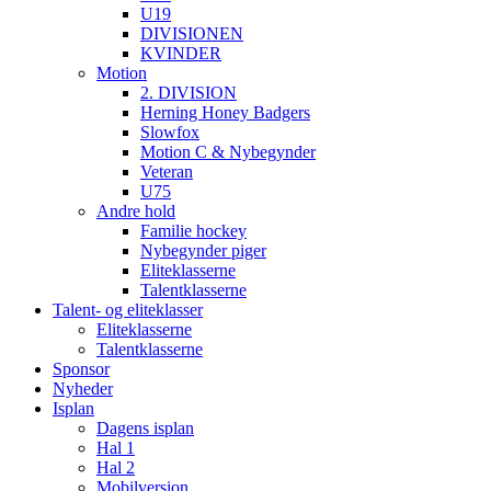
U19
DIVISIONEN
KVINDER
Motion
2. DIVISION
Herning Honey Badgers
Slowfox
Motion C & Nybegynder
Veteran
U75
Andre hold
Familie hockey
Nybegynder piger
Eliteklasserne
Talentklasserne
Talent- og eliteklasser
Eliteklasserne
Talentklasserne
Sponsor
Nyheder
Isplan
Dagens isplan
Hal 1
Hal 2
Mobilversion