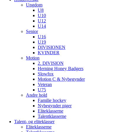
Ungdom
U8
U10
U12
U14
Senior
U16
U19
DIVISIONEN
KVINDER
Motion
2. DIVISION
Herning Honey Badgers
Slowfox
Motion C & Nybegynder
Veteran
U75
Andre hold
Familie hockey
Nybegynder piger
Eliteklasserne
Talentklasserne
Talent- og eliteklasser
Eliteklasserne