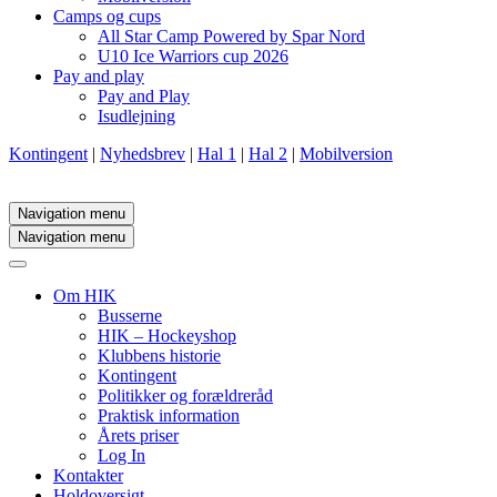
Camps og cups
All Star Camp Powered by Spar Nord
U10 Ice Warriors cup 2026
Pay and play
Pay and Play
Isudlejning
Kontingent
|
Nyhedsbrev
|
Hal 1
|
Hal 2
|
Mobilversion
Navigation menu
Navigation menu
Om HIK
Busserne
HIK – Hockeyshop
Klubbens historie
Kontingent
Politikker og forældreråd
Praktisk information
Årets priser
Log In
Kontakter
Holdoversigt