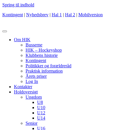
Spring til indhold
Kontingent
|
Nyhedsbrev
|
Hal 1
|
Hal 2
|
Mobilversion
Om HIK
Busserne
HIK – Hockeyshop
Klubbens historie
Kontingent
Politikker og forældreråd
Praktisk information
Årets priser
Log In
Kontakter
Holdoversigt
Ungdom
U8
U10
U12
U14
Senior
U16