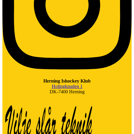
Herning Ishockey Klub
Holingknuden 1
DK-7400 Herning