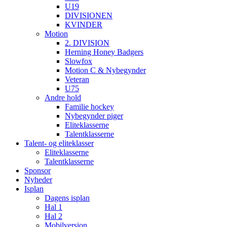
U19
DIVISIONEN
KVINDER
Motion
2. DIVISION
Herning Honey Badgers
Slowfox
Motion C & Nybegynder
Veteran
U75
Andre hold
Familie hockey
Nybegynder piger
Eliteklasserne
Talentklasserne
Talent- og eliteklasser
Eliteklasserne
Talentklasserne
Sponsor
Nyheder
Isplan
Dagens isplan
Hal 1
Hal 2
Mobilversion