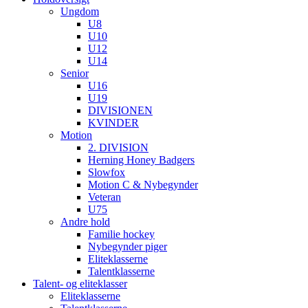
Ungdom
U8
U10
U12
U14
Senior
U16
U19
DIVISIONEN
KVINDER
Motion
2. DIVISION
Herning Honey Badgers
Slowfox
Motion C & Nybegynder
Veteran
U75
Andre hold
Familie hockey
Nybegynder piger
Eliteklasserne
Talentklasserne
Talent- og eliteklasser
Eliteklasserne