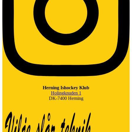
Herning Ishockey Klub
Holingknuden 1
DK-7400 Herning