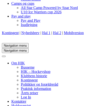
Camps og cups
All Star Camp Powered by Spar Nord
U10 Ice Warriors cup 2026
Pay and play
Pay and Play
Isudlejning
Kontingent
|
Nyhedsbrev
|
Hal 1
|
Hal 2
|
Mobilversion
Navigation menu
Navigation menu
Om HIK
Busserne
HIK – Hockeyshop
Klubbens historie
Kontingent
Politikker og forældreråd
Praktisk information
Årets priser
Log In
Kontakter
Holdoversigt