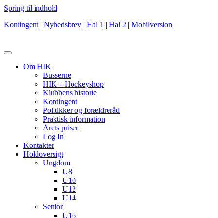
Spring til indhold
Kontingent
|
Nyhedsbrev
|
Hal 1
|
Hal 2
|
Mobilversion
Om HIK
Busserne
HIK – Hockeyshop
Klubbens historie
Kontingent
Politikker og forældreråd
Praktisk information
Årets priser
Log In
Kontakter
Holdoversigt
Ungdom
U8
U10
U12
U14
Senior
U16