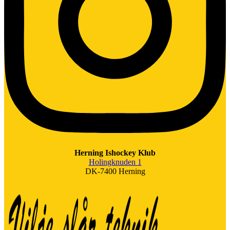
Herning Ishockey Klub
Holingknuden 1
DK-7400 Herning