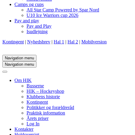
Camps og cups
All Star Camp Powered by Spar Nord
U10 Ice Warriors cup 2026
Pay and play
Pay and Play
Isudlejning
Kontingent
|
Nyhedsbrev
|
Hal 1
|
Hal 2
|
Mobilversion
Navigation menu
Navigation menu
Om HIK
Busserne
HIK – Hockeyshop
Klubbens historie
Kontingent
Politikker og forældreråd
Praktisk information
Årets priser
Log In
Kontakter
Holdoversigt