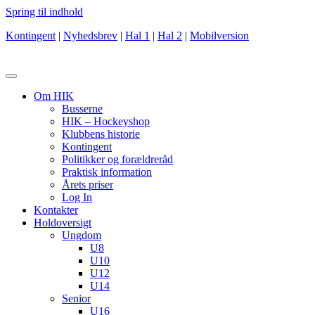
Spring til indhold
Kontingent
|
Nyhedsbrev
|
Hal 1
|
Hal 2
|
Mobilversion
Om HIK
Busserne
HIK – Hockeyshop
Klubbens historie
Kontingent
Politikker og forældreråd
Praktisk information
Årets priser
Log In
Kontakter
Holdoversigt
Ungdom
U8
U10
U12
U14
Senior
U16