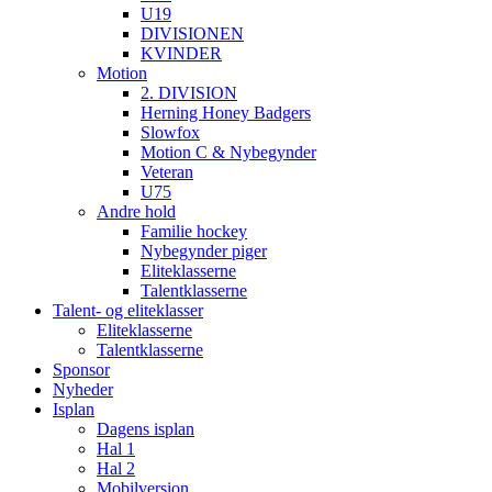
U19
DIVISIONEN
KVINDER
Motion
2. DIVISION
Herning Honey Badgers
Slowfox
Motion C & Nybegynder
Veteran
U75
Andre hold
Familie hockey
Nybegynder piger
Eliteklasserne
Talentklasserne
Talent- og eliteklasser
Eliteklasserne
Talentklasserne
Sponsor
Nyheder
Isplan
Dagens isplan
Hal 1
Hal 2
Mobilversion