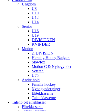
Ungdom
U8
U10
U12
U14
Senior
U16
U19
DIVISIONEN
KVINDER
Motion
2. DIVISION
Herning Honey Badgers
Slowfox
Motion C & Nybegynder
Veteran
U75
Andre hold
Familie hockey
Nybegynder piger
Eliteklasserne
Talentklasserne
Talent- og eliteklasser
Eliteklasserne