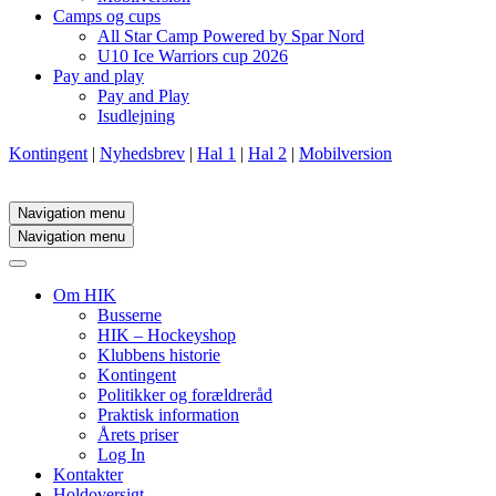
Camps og cups
All Star Camp Powered by Spar Nord
U10 Ice Warriors cup 2026
Pay and play
Pay and Play
Isudlejning
Kontingent
|
Nyhedsbrev
|
Hal 1
|
Hal 2
|
Mobilversion
Navigation menu
Navigation menu
Om HIK
Busserne
HIK – Hockeyshop
Klubbens historie
Kontingent
Politikker og forældreråd
Praktisk information
Årets priser
Log In
Kontakter
Holdoversigt