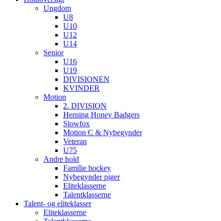
Ungdom
U8
U10
U12
U14
Senior
U16
U19
DIVISIONEN
KVINDER
Motion
2. DIVISION
Herning Honey Badgers
Slowfox
Motion C & Nybegynder
Veteran
U75
Andre hold
Familie hockey
Nybegynder piger
Eliteklasserne
Talentklasserne
Talent- og eliteklasser
Eliteklasserne