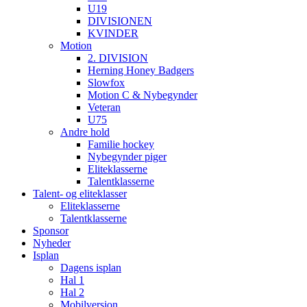
U19
DIVISIONEN
KVINDER
Motion
2. DIVISION
Herning Honey Badgers
Slowfox
Motion C & Nybegynder
Veteran
U75
Andre hold
Familie hockey
Nybegynder piger
Eliteklasserne
Talentklasserne
Talent- og eliteklasser
Eliteklasserne
Talentklasserne
Sponsor
Nyheder
Isplan
Dagens isplan
Hal 1
Hal 2
Mobilversion