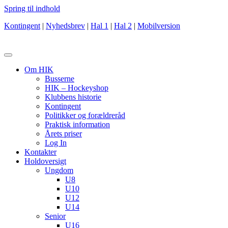
Spring til indhold
Kontingent
|
Nyhedsbrev
|
Hal 1
|
Hal 2
|
Mobilversion
Om HIK
Busserne
HIK – Hockeyshop
Klubbens historie
Kontingent
Politikker og forældreråd
Praktisk information
Årets priser
Log In
Kontakter
Holdoversigt
Ungdom
U8
U10
U12
U14
Senior
U16