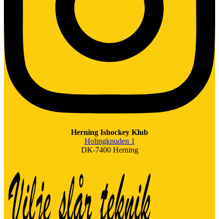
Herning Ishockey Klub
Holingknuden 1
DK-7400 Herning