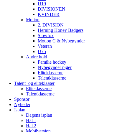
U19
DIVISIONEN
KVINDER
Motion
2. DIVISION
Herning Honey Badgers
Slowfox
Motion C & Nybegynder
Veteran
U75
Andre hold
Familie hockey
Nybegynder piger
Eliteklasserne
Talentklasserne
Talent- og eliteklasser
Eliteklasserne
Talentklasserne
Sponsor
Nyheder
Isplan
Dagens isplan
Hal 1
Hal 2
Mobilversion