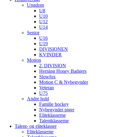
Ungdom
U8
U10
U12
U14
Senior
U16
U19
DIVISIONEN
KVINDER
Motion
2. DIVISION
Herning Honey Badgers
Slowfox
Motion C & Nybegynder
Veteran
U75
Andre hold
Familie hockey
Nybegynder piger
Eliteklasserne
Talentklasserne
Talent- og eliteklasser
Eliteklasserne