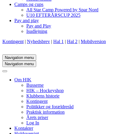
Camps og cups
All Star Camp Powered by Spar Nord
U10 EFTERÅRSCUP 2025
Pay and play
Pay and Play
Isudlejning
Kontingent
|
Nyhedsbrev
|
Hal 1
|
Hal 2
|
Mobilversion
Navigation menu
Navigation menu
Om HIK
Busserne
HIK – Hockeyshop
Klubbens historie
Kontingent
Politikker og forældreråd
Praktisk information
Årets priser
Log In
Kontakter
Holdoversigt