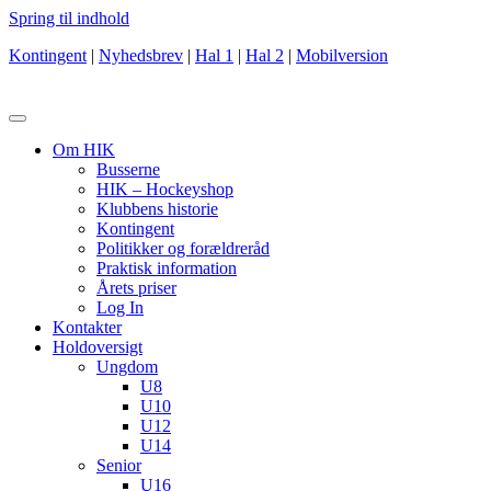
Spring til indhold
Kontingent
|
Nyhedsbrev
|
Hal 1
|
Hal 2
|
Mobilversion
Om HIK
Busserne
HIK – Hockeyshop
Klubbens historie
Kontingent
Politikker og forældreråd
Praktisk information
Årets priser
Log In
Kontakter
Holdoversigt
Ungdom
U8
U10
U12
U14
Senior
U16