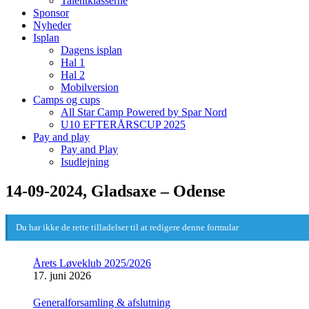
Talentklasserne
Sponsor
Nyheder
Isplan
Dagens isplan
Hal 1
Hal 2
Mobilversion
Camps og cups
All Star Camp Powered by Spar Nord
U10 EFTERÅRSCUP 2025
Pay and play
Pay and Play
Isudlejning
14-09-2024, Gladsaxe – Odense
Du har ikke de rette tilladelser til at redigere denne formular
Årets Løveklub 2025/2026
17. juni 2026
Generalforsamling & afslutning