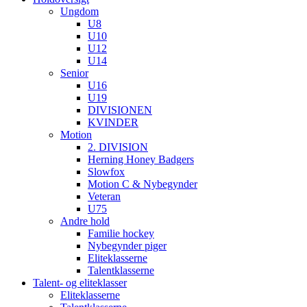
Ungdom
U8
U10
U12
U14
Senior
U16
U19
DIVISIONEN
KVINDER
Motion
2. DIVISION
Herning Honey Badgers
Slowfox
Motion C & Nybegynder
Veteran
U75
Andre hold
Familie hockey
Nybegynder piger
Eliteklasserne
Talentklasserne
Talent- og eliteklasser
Eliteklasserne