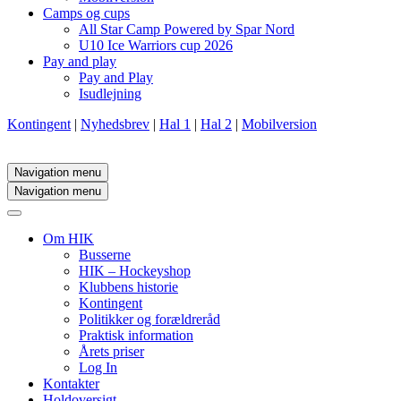
Camps og cups
All Star Camp Powered by Spar Nord
U10 Ice Warriors cup 2026
Pay and play
Pay and Play
Isudlejning
Kontingent
|
Nyhedsbrev
|
Hal 1
|
Hal 2
|
Mobilversion
Navigation menu
Navigation menu
Om HIK
Busserne
HIK – Hockeyshop
Klubbens historie
Kontingent
Politikker og forældreråd
Praktisk information
Årets priser
Log In
Kontakter
Holdoversigt