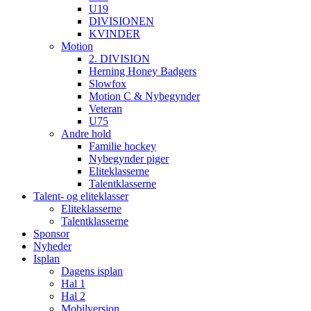
U19
DIVISIONEN
KVINDER
Motion
2. DIVISION
Herning Honey Badgers
Slowfox
Motion C & Nybegynder
Veteran
U75
Andre hold
Familie hockey
Nybegynder piger
Eliteklasserne
Talentklasserne
Talent- og eliteklasser
Eliteklasserne
Talentklasserne
Sponsor
Nyheder
Isplan
Dagens isplan
Hal 1
Hal 2
Mobilversion