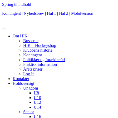
Spring til indhold
Kontingent
|
Nyhedsbrev
|
Hal 1
|
Hal 2
|
Mobilversion
Om HIK
Busserne
HIK – Hockeyshop
Klubbens historie
Kontingent
Politikker og forældreråd
Praktisk information
Årets priser
Log In
Kontakter
Holdoversigt
Ungdom
U8
U10
U12
U14
Senior
U16