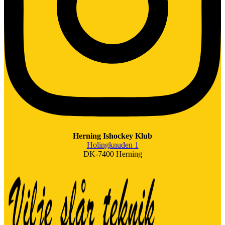
Herning Ishockey Klub
Holingknuden 1
DK-7400 Herning