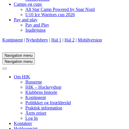
Camps og cups
All Star Camp Powered by Spar Nord
U10 Ice Warriors cup 2026
Pay and play
Pay and Play
Isudlejning
Kontingent
|
Nyhedsbrev
|
Hal 1
|
Hal 2
|
Mobilversion
Navigation menu
Navigation menu
Om HIK
Busserne
HIK – Hockeyshop
Klubbens historie
Kontingent
Politikker og forældreråd
Praktisk information
Årets priser
Log In
Kontakter
Holdoversigt