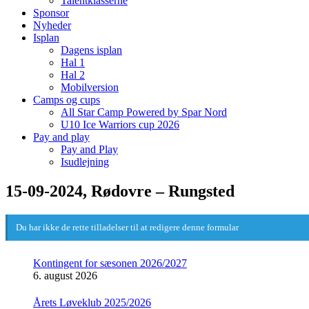
Talentklasserne
Sponsor
Nyheder
Isplan
Dagens isplan
Hal 1
Hal 2
Mobilversion
Camps og cups
All Star Camp Powered by Spar Nord
U10 Ice Warriors cup 2026
Pay and play
Pay and Play
Isudlejning
15-09-2024, Rødovre – Rungsted
Du har ikke de rette tilladelser til at redigere denne formular
Kontingent for sæsonen 2026/2027
6. august 2026
Årets Løveklub 2025/2026