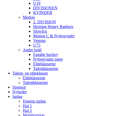
U19
DIVISIONEN
KVINDER
Motion
2. DIVISION
Herning Honey Badgers
Slowfox
Motion C & Nybegynder
Veteran
U75
Andre hold
Familie hockey
Nybegynder piger
Eliteklasserne
Talentklasserne
Talent- og eliteklasser
Eliteklasserne
Talentklasserne
Sponsor
Nyheder
Isplan
Dagens isplan
Hal 1
Hal 2
Mobilversion