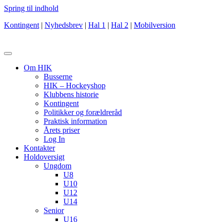
Spring til indhold
Kontingent
|
Nyhedsbrev
|
Hal 1
|
Hal 2
|
Mobilversion
Om HIK
Busserne
HIK – Hockeyshop
Klubbens historie
Kontingent
Politikker og forældreråd
Praktisk information
Årets priser
Log In
Kontakter
Holdoversigt
Ungdom
U8
U10
U12
U14
Senior
U16