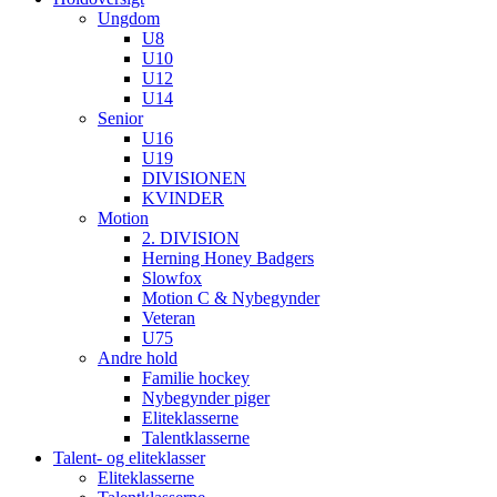
Ungdom
U8
U10
U12
U14
Senior
U16
U19
DIVISIONEN
KVINDER
Motion
2. DIVISION
Herning Honey Badgers
Slowfox
Motion C & Nybegynder
Veteran
U75
Andre hold
Familie hockey
Nybegynder piger
Eliteklasserne
Talentklasserne
Talent- og eliteklasser
Eliteklasserne