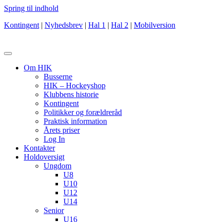
Spring til indhold
Kontingent
|
Nyhedsbrev
|
Hal 1
|
Hal 2
|
Mobilversion
Om HIK
Busserne
HIK – Hockeyshop
Klubbens historie
Kontingent
Politikker og forældreråd
Praktisk information
Årets priser
Log In
Kontakter
Holdoversigt
Ungdom
U8
U10
U12
U14
Senior
U16