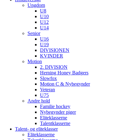
Ungdom
U8
U10
U12
U14
Senior
U16
U19
DIVISIONEN
KVINDER
Motion
2. DIVISION
Herning Honey Badgers
Slowfox
Motion C & Nybegynder
Veteran
U75
Andre hold
Familie hockey
Nybegynder piger
Eliteklasserne
Talentklasserne
Talent- og eliteklasser
Eliteklasserne