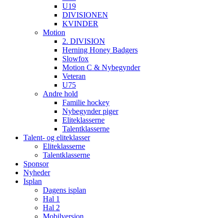
U19
DIVISIONEN
KVINDER
Motion
2. DIVISION
Herning Honey Badgers
Slowfox
Motion C & Nybegynder
Veteran
U75
Andre hold
Familie hockey
Nybegynder piger
Eliteklasserne
Talentklasserne
Talent- og eliteklasser
Eliteklasserne
Talentklasserne
Sponsor
Nyheder
Isplan
Dagens isplan
Hal 1
Hal 2
Mobilversion