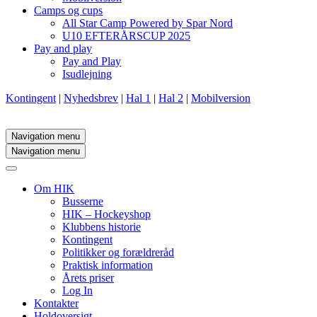
Camps og cups
All Star Camp Powered by Spar Nord
U10 EFTERÅRSCUP 2025
Pay and play
Pay and Play
Isudlejning
Kontingent
|
Nyhedsbrev
|
Hal 1
|
Hal 2
|
Mobilversion
Navigation menu
Navigation menu
Om HIK
Busserne
HIK – Hockeyshop
Klubbens historie
Kontingent
Politikker og forældreråd
Praktisk information
Årets priser
Log In
Kontakter
Holdoversigt