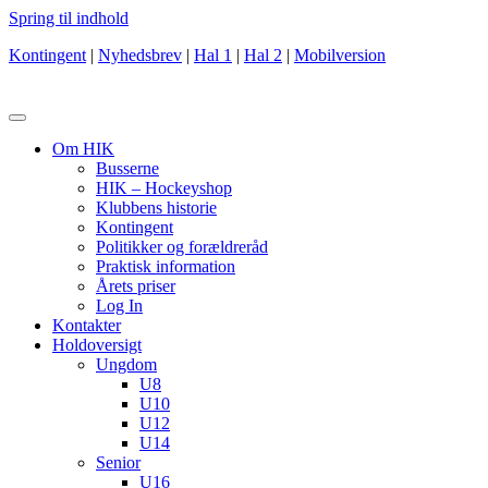
Spring til indhold
Kontingent
|
Nyhedsbrev
|
Hal 1
|
Hal 2
|
Mobilversion
Om HIK
Busserne
HIK – Hockeyshop
Klubbens historie
Kontingent
Politikker og forældreråd
Praktisk information
Årets priser
Log In
Kontakter
Holdoversigt
Ungdom
U8
U10
U12
U14
Senior
U16