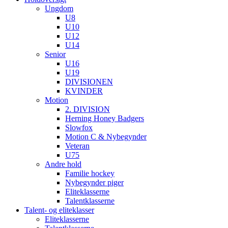
Ungdom
U8
U10
U12
U14
Senior
U16
U19
DIVISIONEN
KVINDER
Motion
2. DIVISION
Herning Honey Badgers
Slowfox
Motion C & Nybegynder
Veteran
U75
Andre hold
Familie hockey
Nybegynder piger
Eliteklasserne
Talentklasserne
Talent- og eliteklasser
Eliteklasserne