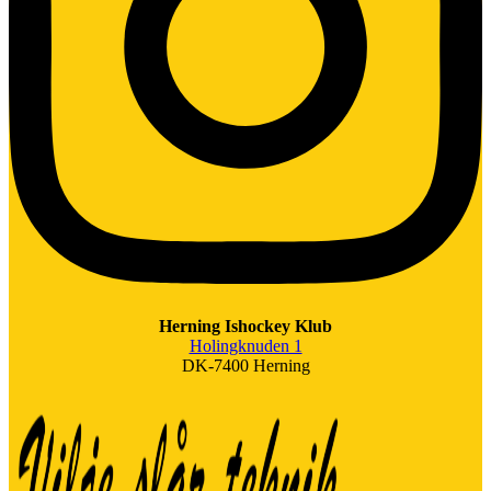
Herning Ishockey Klub
Holingknuden 1
DK-7400 Herning