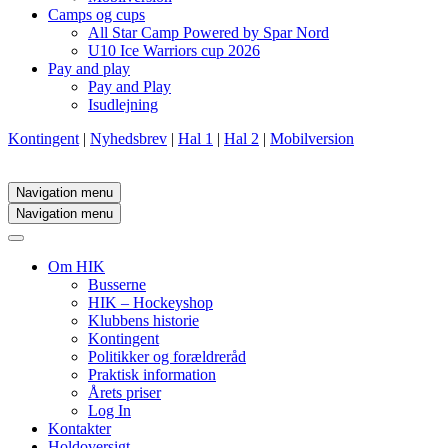
Camps og cups
All Star Camp Powered by Spar Nord
U10 Ice Warriors cup 2026
Pay and play
Pay and Play
Isudlejning
Kontingent
|
Nyhedsbrev
|
Hal 1
|
Hal 2
|
Mobilversion
Navigation menu
Navigation menu
Om HIK
Busserne
HIK – Hockeyshop
Klubbens historie
Kontingent
Politikker og forældreråd
Praktisk information
Årets priser
Log In
Kontakter
Holdoversigt