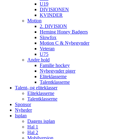
U19
DIVISIONEN
KVINDER
Motion
2. DIVISION
Herning Honey Badgers
Slowfox
Motion C & Nybegynder
Veteran
U75
Andre hold
Familie hockey
Nybegynder piger
Eliteklasserne
Talentklasserne
Talent- og eliteklasser
Eliteklasserne
Talentklasserne
Sponsor
Nyheder
Isplan
Dagens isplan
Hal 1
Hal 2
Mobilversion