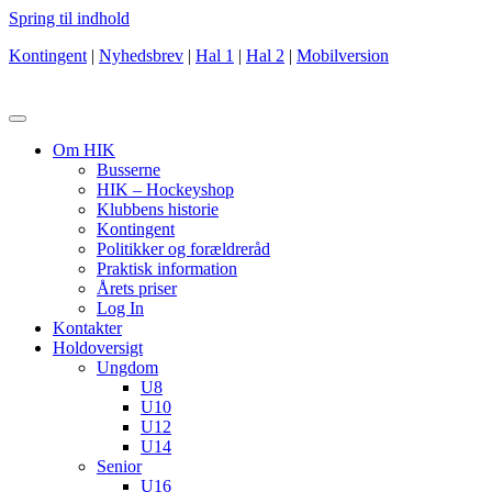
Spring til indhold
Kontingent
|
Nyhedsbrev
|
Hal 1
|
Hal 2
|
Mobilversion
Om HIK
Busserne
HIK – Hockeyshop
Klubbens historie
Kontingent
Politikker og forældreråd
Praktisk information
Årets priser
Log In
Kontakter
Holdoversigt
Ungdom
U8
U10
U12
U14
Senior
U16