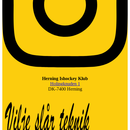
Herning Ishockey Klub
Holingknuden 1
DK-7400 Herning