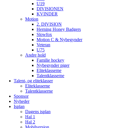
U19
DIVISIONEN
KVINDER
Motion
2. DIVISION
Herning Honey Badgers
Slowfox
Motion C & Nybegynder
Veteran
U75
Andre hold
Familie hockey
Nybegynder piger
Eliteklasserne
Talentklasserne
Talent- og eliteklasser
Eliteklasserne
Talentklasserne
Sponsor
Nyheder
Isplan
Dagens isplan
Hal 1
Hal 2
Mobilversion