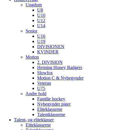
Ungdom
U8
U10
U12
U14
Senior
U16
U19
DIVISIONEN
KVINDER
Motion
2. DIVISION
Herning Honey Badgers
Slowfox
Motion C & Nybegynder
Veteran
U75
Andre hold
Familie hockey
Nybegynder piger
Eliteklasserne
Talentklasserne
Talent- og eliteklasser
Eliteklasserne