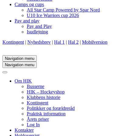
Camps og cups
All Star Camp Powered by Spar Nord
U10 Ice Warriors cup 2026
Pay and play
Pay and Play
Isudlejning
Kontingent
|
Nyhedsbrev
|
Hal 1
|
Hal 2
|
Mobilversion
Navigation menu
Navigation menu
Om HIK
Busserne
HIK – Hockeyshop
Klubbens historie
Kontingent
Politikker og forældreråd
Praktisk information
Årets priser
Log In
Kontakter
Holdoversigt