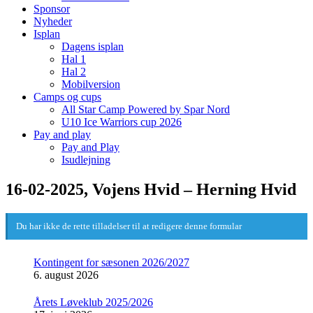
Sponsor
Nyheder
Isplan
Dagens isplan
Hal 1
Hal 2
Mobilversion
Camps og cups
All Star Camp Powered by Spar Nord
U10 Ice Warriors cup 2026
Pay and play
Pay and Play
Isudlejning
16-02-2025, Vojens Hvid – Herning Hvid
Du har ikke de rette tilladelser til at redigere denne formular
Kontingent for sæsonen 2026/2027
6. august 2026
Årets Løveklub 2025/2026