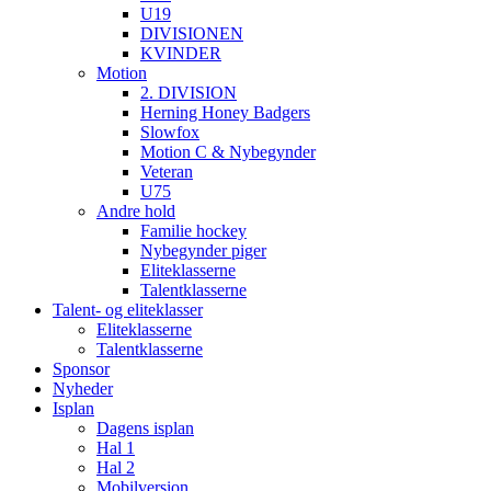
U19
DIVISIONEN
KVINDER
Motion
2. DIVISION
Herning Honey Badgers
Slowfox
Motion C & Nybegynder
Veteran
U75
Andre hold
Familie hockey
Nybegynder piger
Eliteklasserne
Talentklasserne
Talent- og eliteklasser
Eliteklasserne
Talentklasserne
Sponsor
Nyheder
Isplan
Dagens isplan
Hal 1
Hal 2
Mobilversion