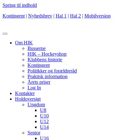
Spring til indhold
Kontingent
|
Nyhedsbrev
|
Hal 1
|
Hal 2
|
Mobilversion
Om HIK
Busserne
HIK – Hockeyshop
Klubbens historie
Kontingent
Politikker og forældreråd
Praktisk information
Årets priser
Log In
Kontakter
Holdoversigt
Ungdom
U8
U10
U12
U14
Senior
U16