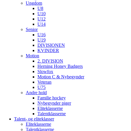
Ungdom
U8
U10
U12
U14
Senior
U16
U19
DIVISIONEN
KVINDER
Motion
2. DIVISION
Herning Honey Badgers
Slowfox
Motion C & Nybegynder
Veteran
U75
Andre hold
Familie hockey
Nybegynder piger
Eliteklasserne
Talentklasserne
Talent- og eliteklasser
Eliteklasserne
Talentklasserne