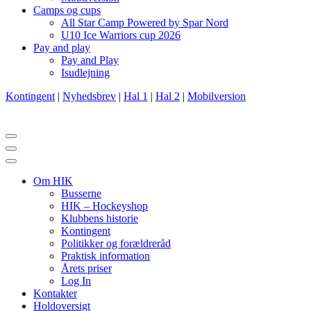
Camps og cups
All Star Camp Powered by Spar Nord
U10 Ice Warriors cup 2026
Pay and play
Pay and Play
Isudlejning
Kontingent
|
Nyhedsbrev
|
Hal 1
|
Hal 2
|
Mobilversion
Navigation
menu
Navigation
menu
Om HIK
Busserne
HIK – Hockeyshop
Klubbens historie
Kontingent
Politikker og forældreråd
Praktisk information
Årets priser
Log In
Kontakter
Holdoversigt