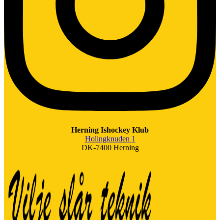
Herning Ishockey Klub
Holingknuden 1
DK-7400 Herning