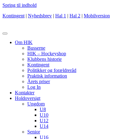
Spring til indhold
Kontingent
|
Nyhedsbrev
|
Hal 1
|
Hal 2
|
Mobilversion
Om HIK
Busserne
HIK – Hockeyshop
Klubbens historie
Kontingent
Politikker og forældreråd
Praktisk information
Årets priser
Log In
Kontakter
Holdoversigt
Ungdom
U8
U10
U12
U14
Senior
U16