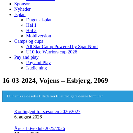
Sponsor
Nyheder
Isplan
Dagens isplan
Hal 1
Hal 2
Mobilversion
Camps og cups
All Star Camp Powered by Spar Nord
U10 Ice Warriors cup 2026
Pay and play
Pay and Play
Isudlejning
16-03-2024, Vojens – Esbjerg, 2069
Du har ikke de rette tilladelser til at redigere denne formular
Kontingent for sæsonen 2026/2027
6. august 2026
Årets Løveklub 2025/2026