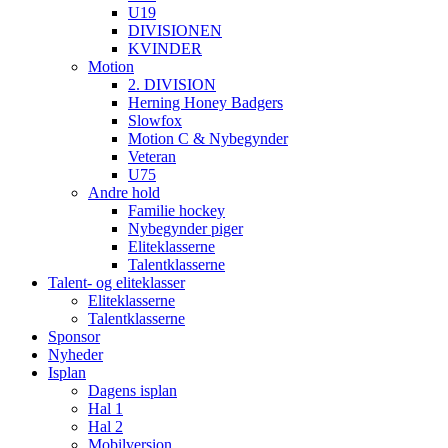
U19
DIVISIONEN
KVINDER
Motion
2. DIVISION
Herning Honey Badgers
Slowfox
Motion C & Nybegynder
Veteran
U75
Andre hold
Familie hockey
Nybegynder piger
Eliteklasserne
Talentklasserne
Talent- og eliteklasser
Eliteklasserne
Talentklasserne
Sponsor
Nyheder
Isplan
Dagens isplan
Hal 1
Hal 2
Mobilversion