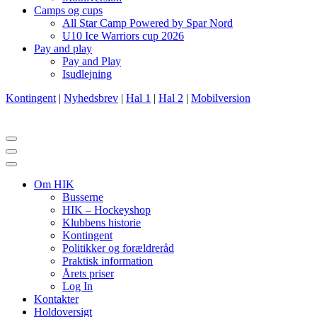
Camps og cups
All Star Camp Powered by Spar Nord
U10 Ice Warriors cup 2026
Pay and play
Pay and Play
Isudlejning
Kontingent
|
Nyhedsbrev
|
Hal 1
|
Hal 2
|
Mobilversion
Navigation
menu
Navigation
menu
Om HIK
Busserne
HIK – Hockeyshop
Klubbens historie
Kontingent
Politikker og forældreråd
Praktisk information
Årets priser
Log In
Kontakter
Holdoversigt