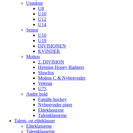
Ungdom
U8
U10
U12
U14
Senior
U16
U19
DIVISIONEN
KVINDER
Motion
2. DIVISION
Herning Honey Badgers
Slowfox
Motion C & Nybegynder
Veteran
U75
Andre hold
Familie hockey
Nybegynder piger
Eliteklasserne
Talentklasserne
Talent- og eliteklasser
Eliteklasserne
Talentklasserne