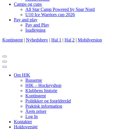
Camps og cups
All Star Camp Powered by Spar Nord
U10 Ice Warriors cup 2026
Pay and play
Pay and Play
Isudlejning
Kontingent
|
Nyhedsbrev
|
Hal 1
|
Hal 2
|
Mobilversion
Navigation
menu
Navigation
menu
Om HIK
Busserne
HIK – Hockeyshop
Klubbens historie
Kontingent
Politikker og forældreråd
Praktisk information
Årets priser
Log In
Kontakter
Holdoversigt