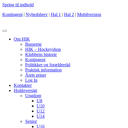
Spring til indhold
Kontingent
|
Nyhedsbrev
|
Hal 1
|
Hal 2
|
Mobilversion
Om HIK
Busserne
HIK – Hockeyshop
Klubbens historie
Kontingent
Politikker og forældreråd
Praktisk information
Årets priser
Log In
Kontakter
Holdoversigt
Ungdom
U8
U10
U12
U14
Senior
U16