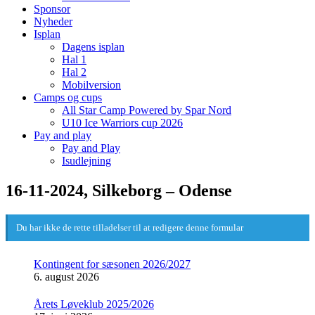
Sponsor
Nyheder
Isplan
Dagens isplan
Hal 1
Hal 2
Mobilversion
Camps og cups
All Star Camp Powered by Spar Nord
U10 Ice Warriors cup 2026
Pay and play
Pay and Play
Isudlejning
16-11-2024, Silkeborg – Odense
Du har ikke de rette tilladelser til at redigere denne formular
Kontingent for sæsonen 2026/2027
6. august 2026
Årets Løveklub 2025/2026