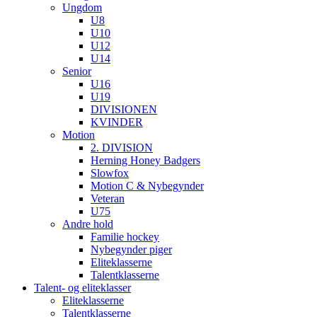
Ungdom
U8
U10
U12
U14
Senior
U16
U19
DIVISIONEN
KVINDER
Motion
2. DIVISION
Herning Honey Badgers
Slowfox
Motion C & Nybegynder
Veteran
U75
Andre hold
Familie hockey
Nybegynder piger
Eliteklasserne
Talentklasserne
Talent- og eliteklasser
Eliteklasserne
Talentklasserne