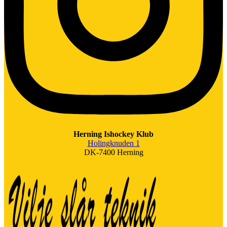
Herning Ishockey Klub
Holingknuden 1
DK-7400 Herning