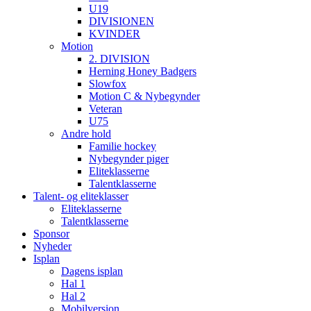
U19
DIVISIONEN
KVINDER
Motion
2. DIVISION
Herning Honey Badgers
Slowfox
Motion C & Nybegynder
Veteran
U75
Andre hold
Familie hockey
Nybegynder piger
Eliteklasserne
Talentklasserne
Talent- og eliteklasser
Eliteklasserne
Talentklasserne
Sponsor
Nyheder
Isplan
Dagens isplan
Hal 1
Hal 2
Mobilversion