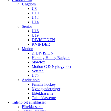
Ungdom
U8
U10
U12
U14
Senior
U16
U19
DIVISIONEN
KVINDER
Motion
2. DIVISION
Herning Honey Badgers
Slowfox
Motion C & Nybegynder
Veteran
U75
Andre hold
Familie hockey
Nybegynder piger
Eliteklasserne
Talentklasserne
Talent- og eliteklasser
Eliteklasserne