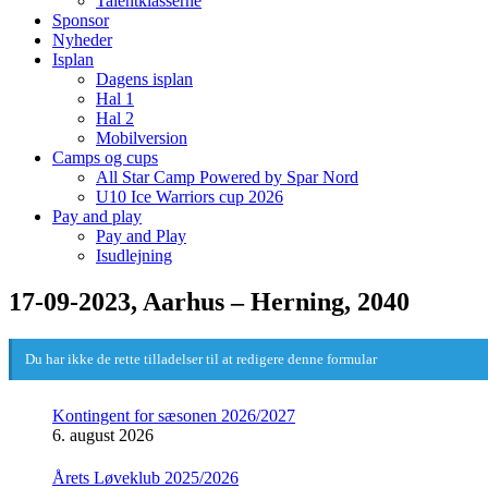
Talentklasserne
Sponsor
Nyheder
Isplan
Dagens isplan
Hal 1
Hal 2
Mobilversion
Camps og cups
All Star Camp Powered by Spar Nord
U10 Ice Warriors cup 2026
Pay and play
Pay and Play
Isudlejning
17-09-2023, Aarhus – Herning, 2040
Du har ikke de rette tilladelser til at redigere denne formular
Kontingent for sæsonen 2026/2027
6. august 2026
Årets Løveklub 2025/2026