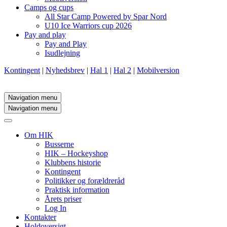
Camps og cups
All Star Camp Powered by Spar Nord
U10 Ice Warriors cup 2026
Pay and play
Pay and Play
Isudlejning
Kontingent
|
Nyhedsbrev
|
Hal 1
|
Hal 2
|
Mobilversion
Navigation menu
Navigation menu
Om HIK
Busserne
HIK – Hockeyshop
Klubbens historie
Kontingent
Politikker og forældreråd
Praktisk information
Årets priser
Log In
Kontakter
Holdoversigt