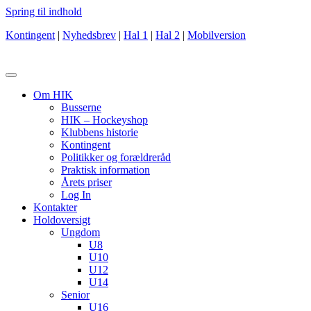
Spring til indhold
Kontingent
|
Nyhedsbrev
|
Hal 1
|
Hal 2
|
Mobilversion
Om HIK
Busserne
HIK – Hockeyshop
Klubbens historie
Kontingent
Politikker og forældreråd
Praktisk information
Årets priser
Log In
Kontakter
Holdoversigt
Ungdom
U8
U10
U12
U14
Senior
U16