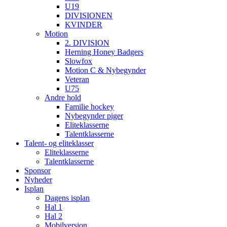
U19
DIVISIONEN
KVINDER
Motion
2. DIVISION
Herning Honey Badgers
Slowfox
Motion C & Nybegynder
Veteran
U75
Andre hold
Familie hockey
Nybegynder piger
Eliteklasserne
Talentklasserne
Talent- og eliteklasser
Eliteklasserne
Talentklasserne
Sponsor
Nyheder
Isplan
Dagens isplan
Hal 1
Hal 2
Mobilversion