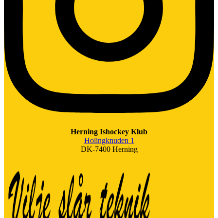
Herning Ishockey Klub
Holingknuden 1
DK-7400 Herning