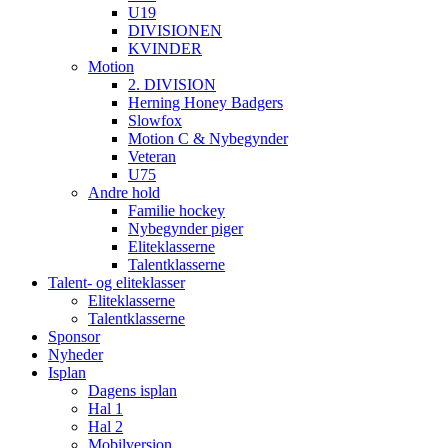
U19
DIVISIONEN
KVINDER
Motion
2. DIVISION
Herning Honey Badgers
Slowfox
Motion C & Nybegynder
Veteran
U75
Andre hold
Familie hockey
Nybegynder piger
Eliteklasserne
Talentklasserne
Talent- og eliteklasser
Eliteklasserne
Talentklasserne
Sponsor
Nyheder
Isplan
Dagens isplan
Hal 1
Hal 2
Mobilversion