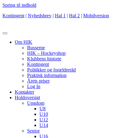
Spring til indhold
Kontingent
|
Nyhedsbrev
|
Hal 1
|
Hal 2
|
Mobilversion
Om HIK
Busserne
HIK – Hockeyshop
Klubbens historie
Kontingent
Politikker og forældreråd
Praktisk information
Årets priser
Log In
Kontakter
Holdoversigt
Ungdom
U8
U10
U12
U14
Senior
U16