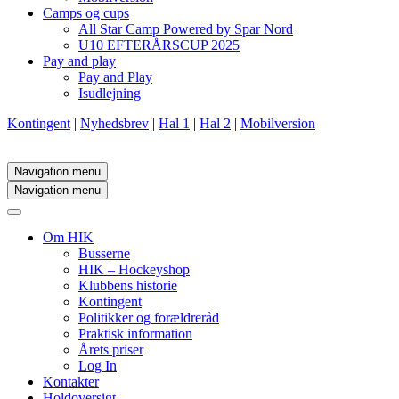
Camps og cups
All Star Camp Powered by Spar Nord
U10 EFTERÅRSCUP 2025
Pay and play
Pay and Play
Isudlejning
Kontingent
|
Nyhedsbrev
|
Hal 1
|
Hal 2
|
Mobilversion
Navigation menu
Navigation menu
Om HIK
Busserne
HIK – Hockeyshop
Klubbens historie
Kontingent
Politikker og forældreråd
Praktisk information
Årets priser
Log In
Kontakter
Holdoversigt