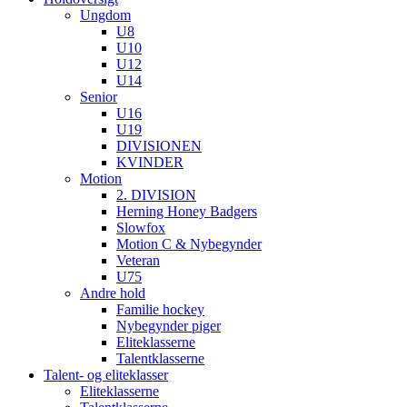
Ungdom
U8
U10
U12
U14
Senior
U16
U19
DIVISIONEN
KVINDER
Motion
2. DIVISION
Herning Honey Badgers
Slowfox
Motion C & Nybegynder
Veteran
U75
Andre hold
Familie hockey
Nybegynder piger
Eliteklasserne
Talentklasserne
Talent- og eliteklasser
Eliteklasserne