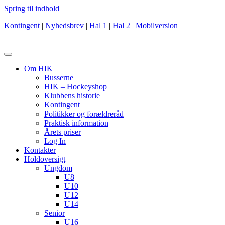
Spring til indhold
Kontingent
|
Nyhedsbrev
|
Hal 1
|
Hal 2
|
Mobilversion
Om HIK
Busserne
HIK – Hockeyshop
Klubbens historie
Kontingent
Politikker og forældreråd
Praktisk information
Årets priser
Log In
Kontakter
Holdoversigt
Ungdom
U8
U10
U12
U14
Senior
U16