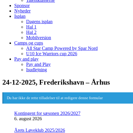
Talentklasserne
Sponsor
Nyheder
Isplan
Dagens isplan
Hal 1
Hal 2
Mobilversion
Camps og cups
All Star Camp Powered by Spar Nord
U10 Ice Warriors cup 2026
Pay and play
Pay and Play
Isudlejning
24-12-2025, Frederikshavn – Århus
Du har ikke de rette tilladelser til at redigere denne formular
Kontingent for sæsonen 2026/2027
6. august 2026
Årets Løveklub 2025/2026