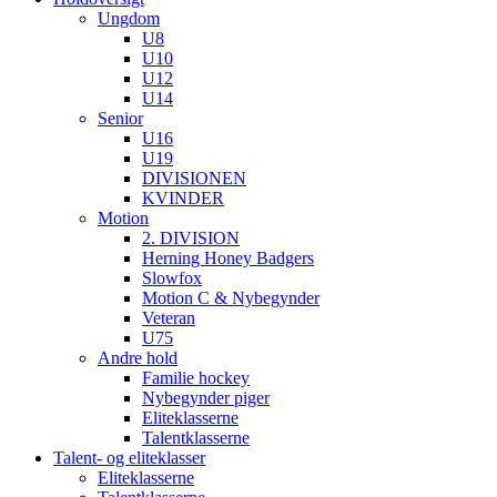
Ungdom
U8
U10
U12
U14
Senior
U16
U19
DIVISIONEN
KVINDER
Motion
2. DIVISION
Herning Honey Badgers
Slowfox
Motion C & Nybegynder
Veteran
U75
Andre hold
Familie hockey
Nybegynder piger
Eliteklasserne
Talentklasserne
Talent- og eliteklasser
Eliteklasserne