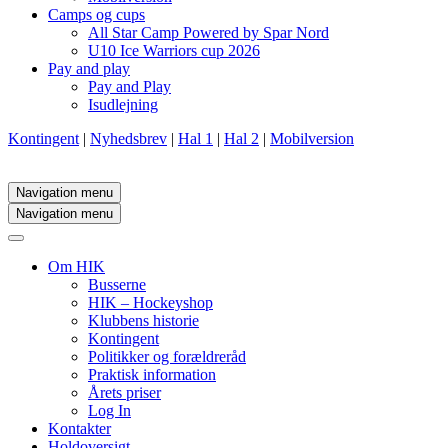
Camps og cups
All Star Camp Powered by Spar Nord
U10 Ice Warriors cup 2026
Pay and play
Pay and Play
Isudlejning
Kontingent
|
Nyhedsbrev
|
Hal 1
|
Hal 2
|
Mobilversion
Navigation menu
Navigation menu
Om HIK
Busserne
HIK – Hockeyshop
Klubbens historie
Kontingent
Politikker og forældreråd
Praktisk information
Årets priser
Log In
Kontakter
Holdoversigt