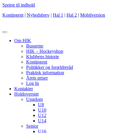
Spring til indhold
Kontingent
|
Nyhedsbrev
|
Hal 1
|
Hal 2
|
Mobilversion
Om HIK
Busserne
HIK – Hockeyshop
Klubbens historie
Kontingent
Politikker og forældreråd
Praktisk information
Årets priser
Log In
Kontakter
Holdoversigt
Ungdom
U8
U10
U12
U14
Senior
U16