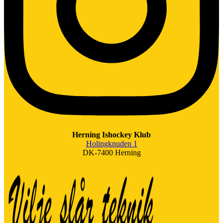
Herning Ishockey Klub
Holingknuden 1
DK-7400 Herning