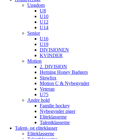
Ungdom
U8
U10
U12
U14
Senior
U16
U19
DIVISIONEN
KVINDER
Motion
2. DIVISION
Herning Honey Badgers
Slowfox
Motion C & Nybegynder
Veteran
U75
Andre hold
Familie hockey
Nybegynder piger
Eliteklasserne
Talentklasserne
Talent- og eliteklasser
Eliteklasserne