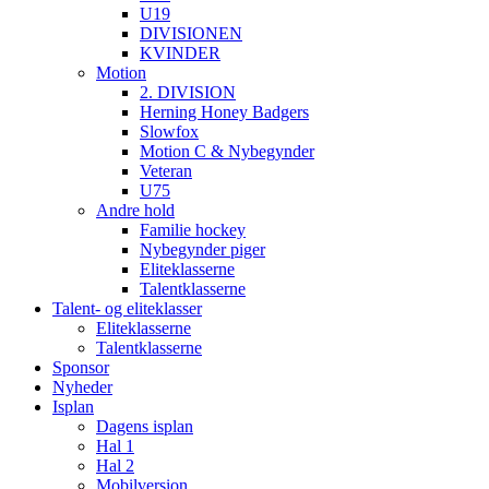
U19
DIVISIONEN
KVINDER
Motion
2. DIVISION
Herning Honey Badgers
Slowfox
Motion C & Nybegynder
Veteran
U75
Andre hold
Familie hockey
Nybegynder piger
Eliteklasserne
Talentklasserne
Talent- og eliteklasser
Eliteklasserne
Talentklasserne
Sponsor
Nyheder
Isplan
Dagens isplan
Hal 1
Hal 2
Mobilversion