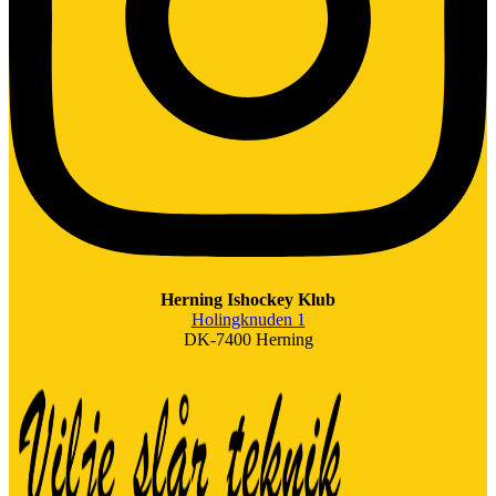
Herning Ishockey Klub
Holingknuden 1
DK-7400 Herning