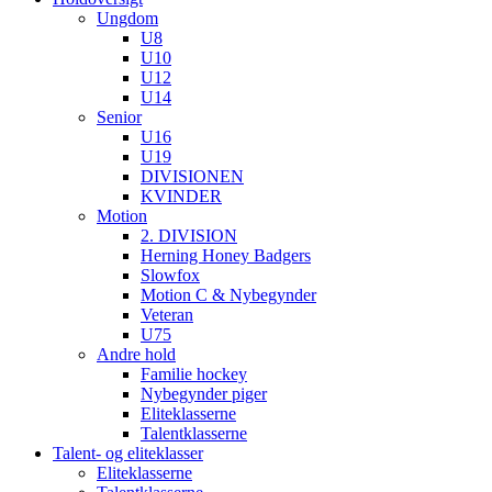
Ungdom
U8
U10
U12
U14
Senior
U16
U19
DIVISIONEN
KVINDER
Motion
2. DIVISION
Herning Honey Badgers
Slowfox
Motion C & Nybegynder
Veteran
U75
Andre hold
Familie hockey
Nybegynder piger
Eliteklasserne
Talentklasserne
Talent- og eliteklasser
Eliteklasserne