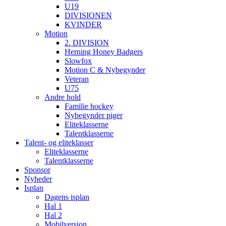
U19
DIVISIONEN
KVINDER
Motion
2. DIVISION
Herning Honey Badgers
Slowfox
Motion C & Nybegynder
Veteran
U75
Andre hold
Familie hockey
Nybegynder piger
Eliteklasserne
Talentklasserne
Talent- og eliteklasser
Eliteklasserne
Talentklasserne
Sponsor
Nyheder
Isplan
Dagens isplan
Hal 1
Hal 2
Mobilversion