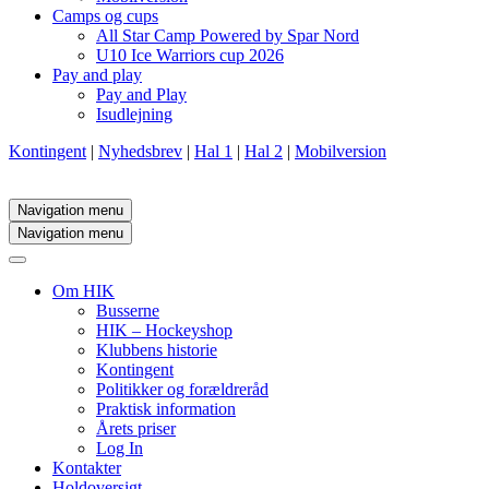
Camps og cups
All Star Camp Powered by Spar Nord
U10 Ice Warriors cup 2026
Pay and play
Pay and Play
Isudlejning
Kontingent
|
Nyhedsbrev
|
Hal 1
|
Hal 2
|
Mobilversion
Navigation menu
Navigation menu
Om HIK
Busserne
HIK – Hockeyshop
Klubbens historie
Kontingent
Politikker og forældreråd
Praktisk information
Årets priser
Log In
Kontakter
Holdoversigt