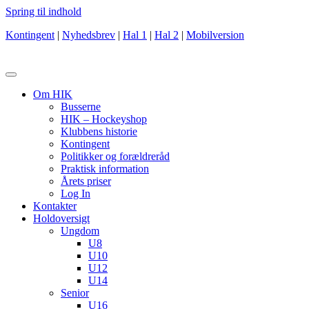
Spring til indhold
Kontingent
|
Nyhedsbrev
|
Hal 1
|
Hal 2
|
Mobilversion
Om HIK
Busserne
HIK – Hockeyshop
Klubbens historie
Kontingent
Politikker og forældreråd
Praktisk information
Årets priser
Log In
Kontakter
Holdoversigt
Ungdom
U8
U10
U12
U14
Senior
U16