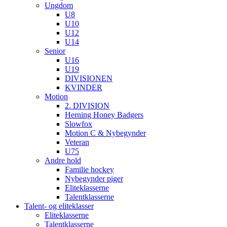
Ungdom
U8
U10
U12
U14
Senior
U16
U19
DIVISIONEN
KVINDER
Motion
2. DIVISION
Herning Honey Badgers
Slowfox
Motion C & Nybegynder
Veteran
U75
Andre hold
Familie hockey
Nybegynder piger
Eliteklasserne
Talentklasserne
Talent- og eliteklasser
Eliteklasserne
Talentklasserne