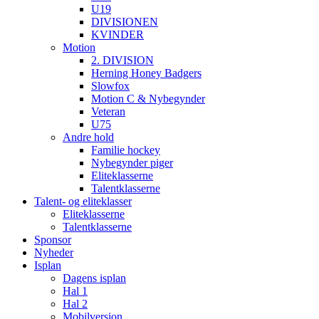
U19
DIVISIONEN
KVINDER
Motion
2. DIVISION
Herning Honey Badgers
Slowfox
Motion C & Nybegynder
Veteran
U75
Andre hold
Familie hockey
Nybegynder piger
Eliteklasserne
Talentklasserne
Talent- og eliteklasser
Eliteklasserne
Talentklasserne
Sponsor
Nyheder
Isplan
Dagens isplan
Hal 1
Hal 2
Mobilversion