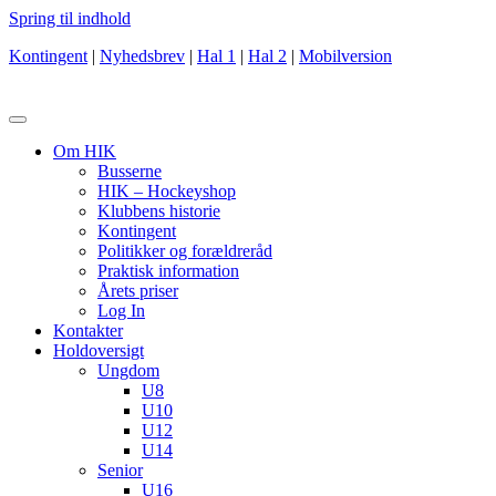
Spring til indhold
Kontingent
|
Nyhedsbrev
|
Hal 1
|
Hal 2
|
Mobilversion
Om HIK
Busserne
HIK – Hockeyshop
Klubbens historie
Kontingent
Politikker og forældreråd
Praktisk information
Årets priser
Log In
Kontakter
Holdoversigt
Ungdom
U8
U10
U12
U14
Senior
U16