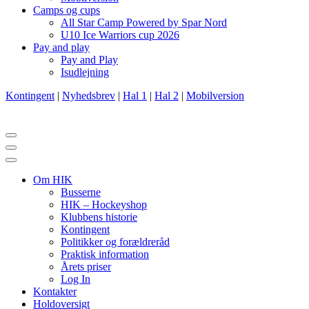
Camps og cups
All Star Camp Powered by Spar Nord
U10 Ice Warriors cup 2026
Pay and play
Pay and Play
Isudlejning
Kontingent
|
Nyhedsbrev
|
Hal 1
|
Hal 2
|
Mobilversion
Navigation
menu
Navigation
menu
Om HIK
Busserne
HIK – Hockeyshop
Klubbens historie
Kontingent
Politikker og forældreråd
Praktisk information
Årets priser
Log In
Kontakter
Holdoversigt