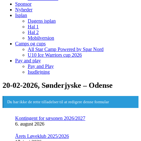
Sponsor
Nyheder
Isplan
Dagens isplan
Hal 1
Hal 2
Mobilversion
Camps og cups
All Star Camp Powered by Spar Nord
U10 Ice Warriors cup 2026
Pay and play
Pay and Play
Isudlejning
20-02-2026, Sønderjyske – Odense
Du har ikke de rette tilladelser til at redigere denne formular
Kontingent for sæsonen 2026/2027
6. august 2026
Årets Løveklub 2025/2026