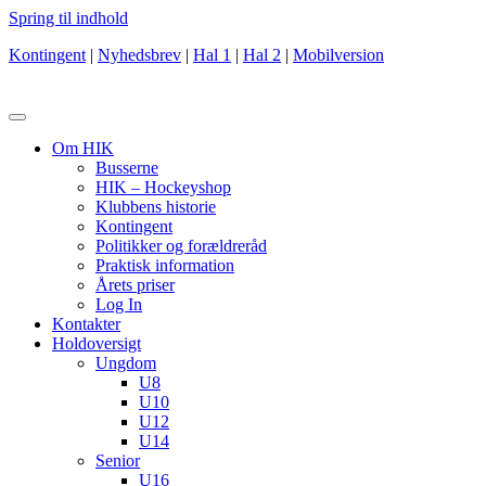
Spring til indhold
Kontingent
|
Nyhedsbrev
|
Hal 1
|
Hal 2
|
Mobilversion
Om HIK
Busserne
HIK – Hockeyshop
Klubbens historie
Kontingent
Politikker og forældreråd
Praktisk information
Årets priser
Log In
Kontakter
Holdoversigt
Ungdom
U8
U10
U12
U14
Senior
U16