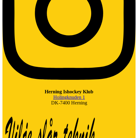
Herning Ishockey Klub
Holingknuden 1
DK-7400 Herning