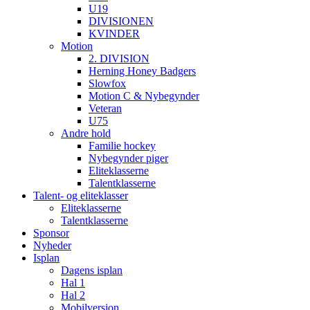
U19
DIVISIONEN
KVINDER
Motion
2. DIVISION
Herning Honey Badgers
Slowfox
Motion C & Nybegynder
Veteran
U75
Andre hold
Familie hockey
Nybegynder piger
Eliteklasserne
Talentklasserne
Talent- og eliteklasser
Eliteklasserne
Talentklasserne
Sponsor
Nyheder
Isplan
Dagens isplan
Hal 1
Hal 2
Mobilversion