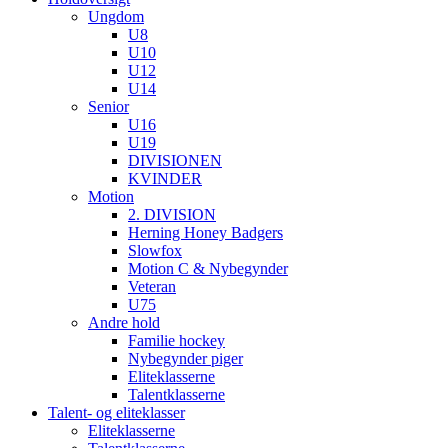
Ungdom
U8
U10
U12
U14
Senior
U16
U19
DIVISIONEN
KVINDER
Motion
2. DIVISION
Herning Honey Badgers
Slowfox
Motion C & Nybegynder
Veteran
U75
Andre hold
Familie hockey
Nybegynder piger
Eliteklasserne
Talentklasserne
Talent- og eliteklasser
Eliteklasserne