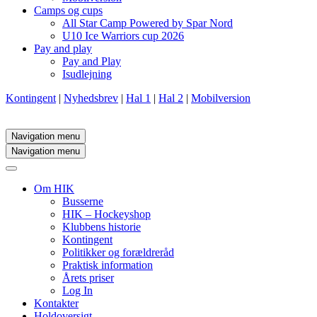
Camps og cups
All Star Camp Powered by Spar Nord
U10 Ice Warriors cup 2026
Pay and play
Pay and Play
Isudlejning
Kontingent
|
Nyhedsbrev
|
Hal 1
|
Hal 2
|
Mobilversion
Navigation menu
Navigation menu
Om HIK
Busserne
HIK – Hockeyshop
Klubbens historie
Kontingent
Politikker og forældreråd
Praktisk information
Årets priser
Log In
Kontakter
Holdoversigt