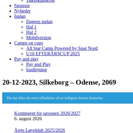
Talentklasserne
Sponsor
Nyheder
Isplan
Dagens isplan
Hal 1
Hal 2
Mobilversion
Camps og cups
All Star Camp Powered by Spar Nord
U10 EFTERÅRSCUP 2025
Pay and play
Pay and Play
Isudlejning
20-12-2023, Silkeborg – Odense, 2069
Du har ikke de rette tilladelser til at redigere denne formular
Kontingent for sæsonen 2026/2027
6. august 2026
Årets Løveklub 2025/2026