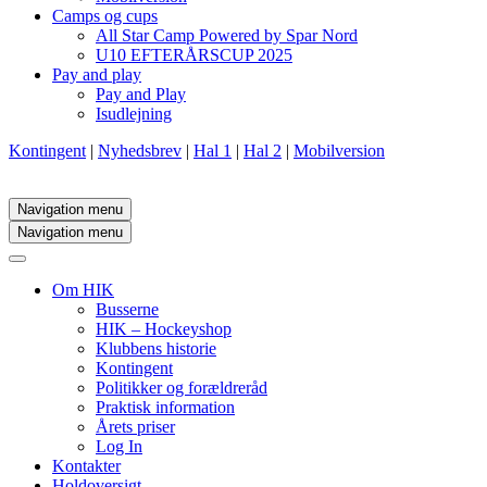
Camps og cups
All Star Camp Powered by Spar Nord
U10 EFTERÅRSCUP 2025
Pay and play
Pay and Play
Isudlejning
Kontingent
|
Nyhedsbrev
|
Hal 1
|
Hal 2
|
Mobilversion
Navigation menu
Navigation menu
Om HIK
Busserne
HIK – Hockeyshop
Klubbens historie
Kontingent
Politikker og forældreråd
Praktisk information
Årets priser
Log In
Kontakter
Holdoversigt