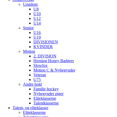
Ungdom
U8
U10
U12
U14
Senior
U16
U19
DIVISIONEN
KVINDER
Motion
2. DIVISION
Herning Honey Badgers
Slowfox
Motion C & Nybegynder
Veteran
U75
Andre hold
Familie hockey
Nybegynder piger
Eliteklasserne
Talentklasserne
Talent- og eliteklasser
Eliteklasserne