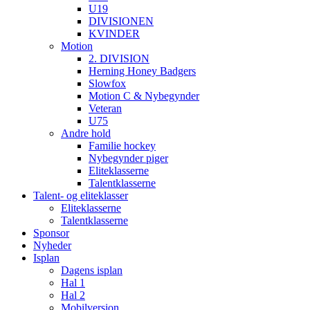
U19
DIVISIONEN
KVINDER
Motion
2. DIVISION
Herning Honey Badgers
Slowfox
Motion C & Nybegynder
Veteran
U75
Andre hold
Familie hockey
Nybegynder piger
Eliteklasserne
Talentklasserne
Talent- og eliteklasser
Eliteklasserne
Talentklasserne
Sponsor
Nyheder
Isplan
Dagens isplan
Hal 1
Hal 2
Mobilversion